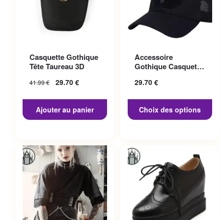
Ce produit a plusieurs
Casquette Gothique
Accessoire
variations. Les options
Tête Taureau 3D
Gothique Casquette
peuvent être choisies sur la
Punisher
29.70
€
29.70
€
41.99
€
page du produit
Ajouter au panier
Choix des options