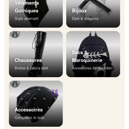
Vêtements
Gothiques
Bijoux
Style alternatif
Dark & élégants
Sacs &
Chaussures
Maroquinerie
Bottes & talons dark
Accessoires du quotidien
⛓
Accessoires
Complétez le look