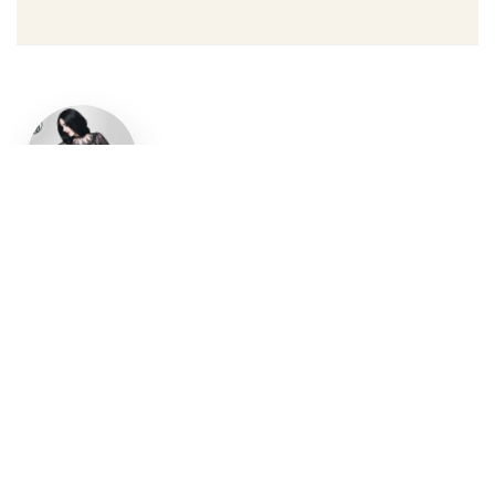
Un style
gothique
affirmé, du
vêtement
aux
accessoires
Robe gothique, blazer
streetwear, bottes gothiques