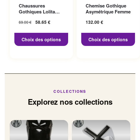
Ce produit a plusieurs
Ce produit a plusieurs
Chaussures
Chemise Gothique
variations. Les options
variations. Les options
Gothiques Lolita
Asymétrique Femme
peuvent être choisies sur la
peuvent être choisies sur la
Talon 10cm
Le prix initial
58.65
€
Le prix
132.00
€
69.00
€
page du produit
page du produit
était : 69.00 €.
actuel
est :
Choix des options
Choix des options
58.65 €.
COLLECTIONS
Explorez nos collections