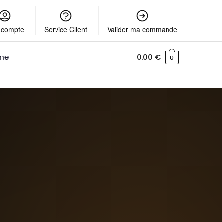
 compte
Service Client
Valider ma commande
me
0.00
€
0