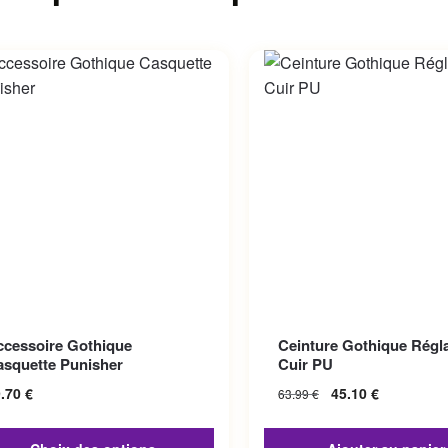
roduit a plusieurs variations.
ccessoire Gothique
Ceinture Gothique Régl
options peuvent être choisies
asquette Punisher
Cuir PU
la page du produit
9.70
€
45.10
€
63.99
€