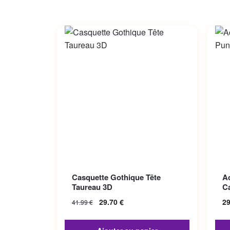
Ce p
Casquette Gothique Tête
A
Les 
Taureau 3D
C
sur 
29.70
€
2
41.99
€