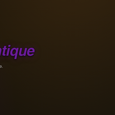
tique
e.