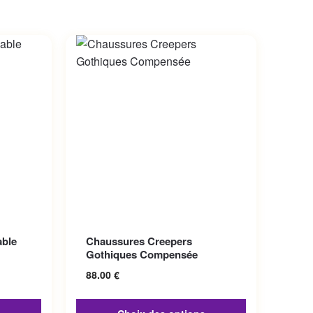
Ce produit a plusieurs variations.
able
Chaussures Creepers
Les options peuvent être choisies
Gothiques Compensée
sur la page du produit
88.00
€