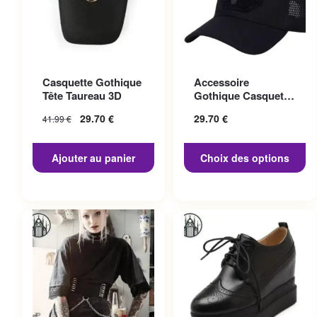
Ce produit a plusieurs
Casquette Gothique
Accessoire
variations. Les options
Tête Taureau 3D
Gothique Casquette
peuvent être choisies sur la
Punisher
29.70
€
29.70
€
41.99
€
page du produit
Ajouter au panier
Choix des options