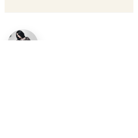
Un style
gothique
affirmé, du
vêtement
aux
accessoires
Robe gothique, blazer
streetwear, bottes gothiques