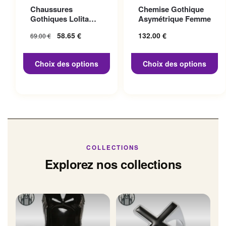
Ce produit a plusieurs
Ce produit a plusieurs
Chaussures
Chemise Gothique
variations. Les options
variations. Les options
Gothiques Lolita
Asymétrique Femme
peuvent être choisies sur la
peuvent être choisies sur la
Talon 10cm
Le prix initial
58.65
€
Le prix
132.00
€
69.00
€
page du produit
page du produit
était : 69.00 €.
actuel
est :
Choix des options
Choix des options
58.65 €.
COLLECTIONS
Explorez nos collections