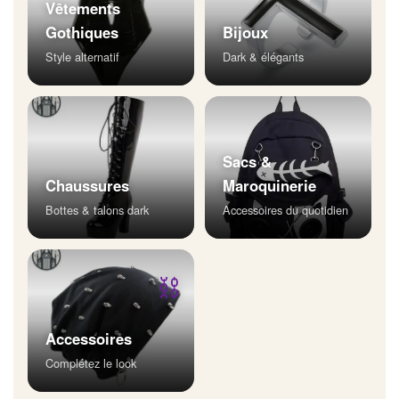
Vêtements
Gothiques
Bijoux
Style alternatif
Dark & élégants
Sacs &
Chaussures
Maroquinerie
Bottes & talons dark
Accessoires du quotidien
⛓
Accessoires
Complétez le look