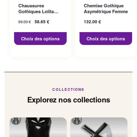
Ce produit a plusieurs
Ce produit a plusieurs
Chaussures
Chemise Gothique
variations. Les options
variations. Les options
Gothiques Lolita
Asymétrique Femme
peuvent être choisies sur la
peuvent être choisies sur la
Talon 10cm
Le prix initial
58.65
€
Le prix
132.00
€
69.00
€
page du produit
page du produit
était : 69.00 €.
actuel
est :
Choix des options
Choix des options
58.65 €.
COLLECTIONS
Explorez nos collections