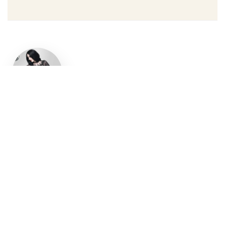
Un style
gothique
affirmé, du
vêtement
aux
accessoires
Robe gothique, blazer
streetwear, bottes gothiques