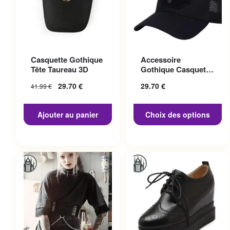
Ce produit a plusieurs
Casquette Gothique
Accessoire
variations. Les options
Tête Taureau 3D
Gothique Casquette
peuvent être choisies sur la
Punisher
29.70
€
29.70
€
41.99
€
page du produit
Ajouter au panier
Choix des options