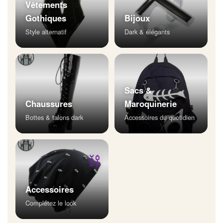
Vêtements
Gothiques
Bijoux
Style alternatif
Dark & élégants
Sacs &
Chaussures
Maroquinerie
Bottes & talons dark
Accessoires du quotidien
⛓
Accessoires
Complétez le look