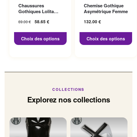
Ce produit a plusieurs
Ce produit a plusieurs
Chaussures
Chemise Gothique
variations. Les options
variations. Les options
Gothiques Lolita
Asymétrique Femme
peuvent être choisies sur la
peuvent être choisies sur la
Talon 10cm
Le prix initial
58.65
€
Le prix
132.00
€
69.00
€
page du produit
page du produit
était : 69.00 €.
actuel
est :
Choix des options
Choix des options
58.65 €.
COLLECTIONS
Explorez nos collections