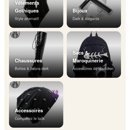
Vêtements
Gothiques
Bijoux
Style alternatif
Dark & élégants
Sacs &
Chaussures
Maroquinerie
Bottes & talons dark
Accessoires du quotidien
⛓
Accessoires
Complétez le look