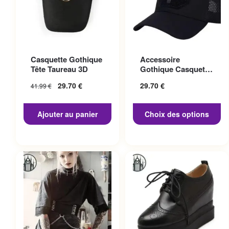
Ce produit a plusieurs
Casquette Gothique
Accessoire
variations. Les options
Tête Taureau 3D
Gothique Casquette
peuvent être choisies sur la
Punisher
29.70
€
29.70
€
41.99
€
page du produit
Ajouter au panier
Choix des options