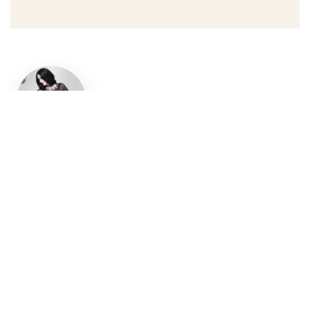
Un style
gothique
affirmé, du
vêtement
aux
accessoires
Robe gothique, blazer
streetwear, bottes gothiques