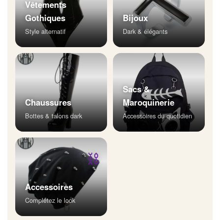
Vêtements
Gothiques
Bijoux
Style alternatif
Dark & élégants
Sacs &
Chaussures
Maroquinerie
Bottes & talons dark
Accessoires du quotidien
⛓
Accessoires
Complétez le look