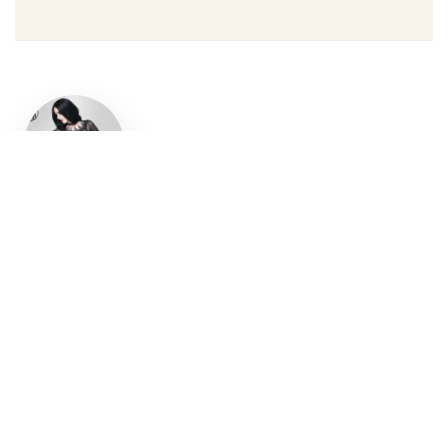
Un style
gothique
affirmé, du
vêtement
aux
accessoires
Robe gothique, blazer
streetwear, bottes gothiques