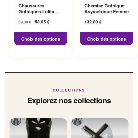
Ce produit a plusieurs
Ce produit a plusieurs
Chaussures
Chemise Gothique
variations. Les options
variations. Les options
Gothiques Lolita
Asymétrique Femme
peuvent être choisies sur la
peuvent être choisies sur la
Talon 10cm
Le prix initial
58.65
€
Le prix
132.00
€
69.00
€
page du produit
page du produit
était : 69.00 €.
actuel
est :
Choix des options
Choix des options
58.65 €.
COLLECTIONS
Explorez nos collections