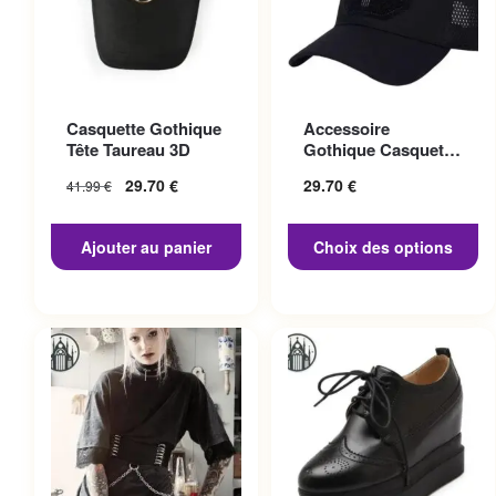
Ce produit a plusieurs
Casquette Gothique
Accessoire
variations. Les options
Tête Taureau 3D
Gothique Casquette
peuvent être choisies sur la
Punisher
29.70
€
29.70
€
41.99
€
page du produit
Ajouter au panier
Choix des options