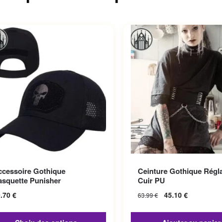
roduit a plusieurs variations.
ccessoire Gothique
Ceinture Gothique Régl
options peuvent être choisies
asquette Punisher
Cuir PU
la page du produit
9.70
€
45.10
€
63.99
€