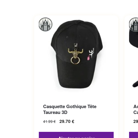
Ce p
Casquette Gothique Tête
A
Les 
Taureau 3D
C
sur 
29.70
€
2
41.99
€