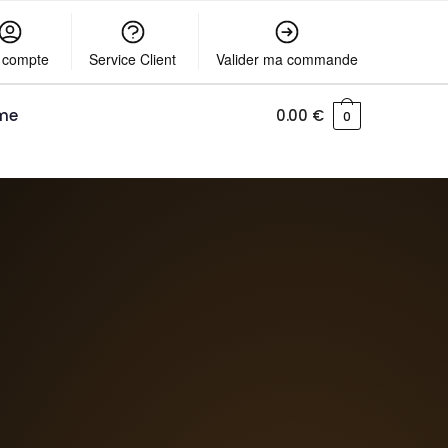
 compte
Service Client
Valider ma commande
me
0.00
€
0