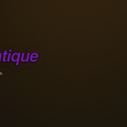
tique
e.