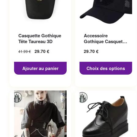
Ce produit a plusieurs
Casquette Gothique
Accessoire
variations. Les options
Tête Taureau 3D
Gothique Casquette
peuvent être choisies sur la
Punisher
29.70
€
29.70
€
41.99
€
page du produit
Ajouter au panier
Choix des options