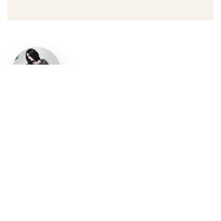
Un style
gothique
affirmé, du
vêtement
aux
accessoires
Robe gothique, blazer
streetwear, bottes gothiques