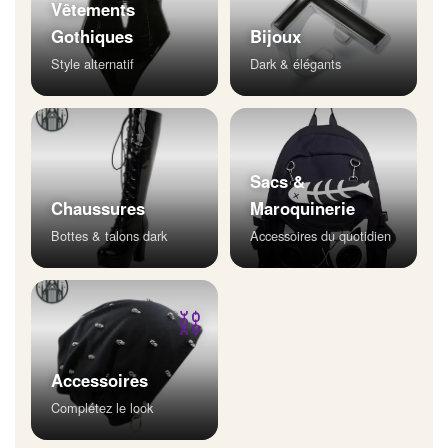
Vêtements
Gothiques
Bijoux
Style alternatif
Dark & élégants
Sacs &
Chaussures
Maroquinerie
Bottes & talons dark
Accessoires du quotidien
⛓
Accessoires
Complétez le look