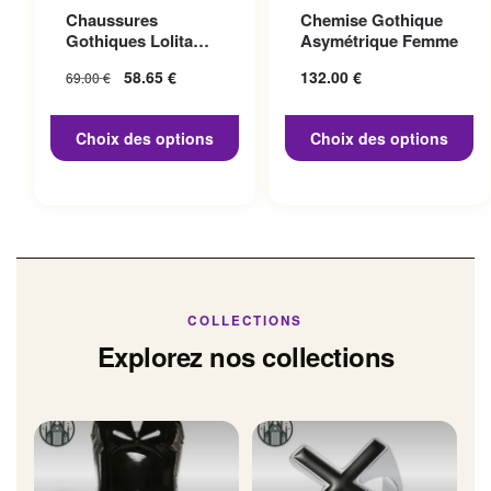
Ce produit a plusieurs
Ce produit a plusieurs
Chaussures
Chemise Gothique
variations. Les options
variations. Les options
Gothiques Lolita
Asymétrique Femme
peuvent être choisies sur la
peuvent être choisies sur la
Talon 10cm
Le prix initial
58.65
€
Le prix
132.00
€
69.00
€
page du produit
page du produit
était : 69.00 €.
actuel
est :
Choix des options
Choix des options
58.65 €.
COLLECTIONS
Explorez nos collections