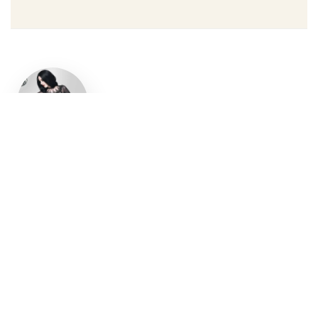
Un style
gothique
affirmé, du
vêtement
aux
accessoires
Robe gothique, blazer
streetwear, bottes gothiques