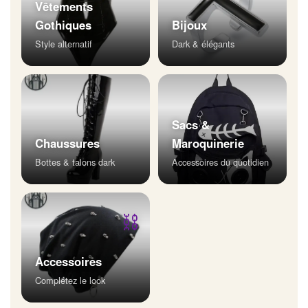
Vêtements
Gothiques
Bijoux
Style alternatif
Dark & élégants
Sacs &
Chaussures
Maroquinerie
Bottes & talons dark
Accessoires du quotidien
⛓
Accessoires
Complétez le look