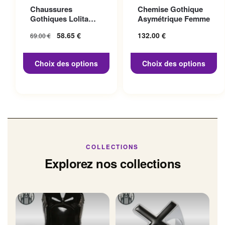
Ce produit a plusieurs
Ce produit a plusieurs
Chaussures
Chemise Gothique
variations. Les options
variations. Les options
Gothiques Lolita
Asymétrique Femme
peuvent être choisies sur la
peuvent être choisies sur la
Talon 10cm
Le prix initial
58.65
€
Le prix
132.00
€
69.00
€
page du produit
page du produit
était : 69.00 €.
actuel
est :
Choix des options
Choix des options
58.65 €.
COLLECTIONS
Explorez nos collections