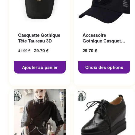
Ce produit a plusieurs
Casquette Gothique
Accessoire
variations. Les options
Tête Taureau 3D
Gothique Casquette
peuvent être choisies sur la
Punisher
29.70
€
29.70
€
41.99
€
page du produit
Ajouter au panier
Choix des options