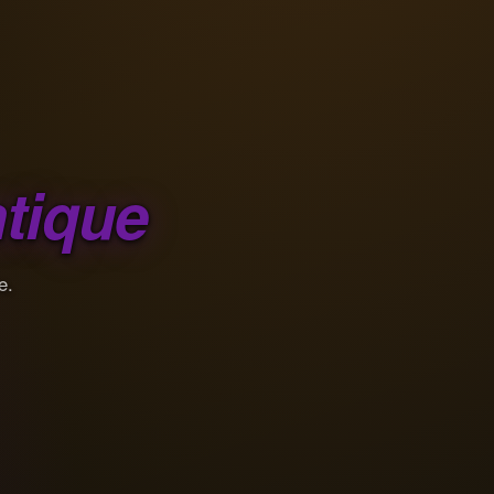
tique
e.