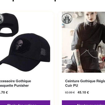
roduit a plusieurs variations.
ccessoire Gothique
Ceinture Gothique Régl
options peuvent être choisies
asquette Punisher
Cuir PU
la page du produit
9.70
€
45.10
€
63.99
€