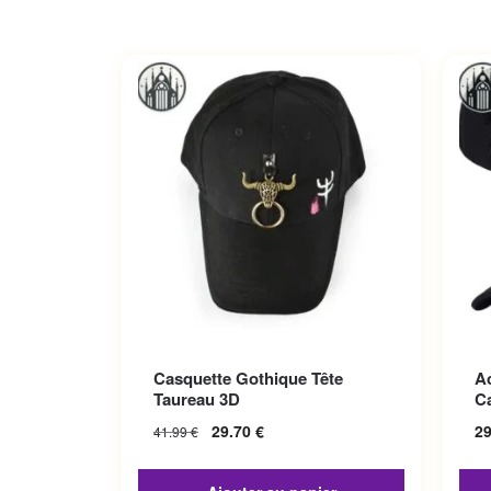
Ce p
Casquette Gothique Tête
A
Les 
Taureau 3D
C
sur 
29.70
€
2
41.99
€