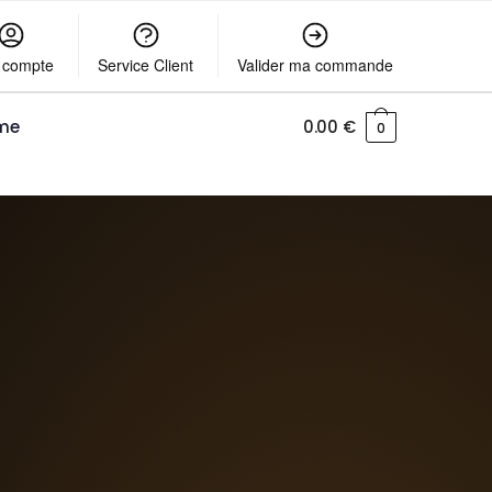
 compte
Service Client
Valider ma commande
me
0.00
€
0