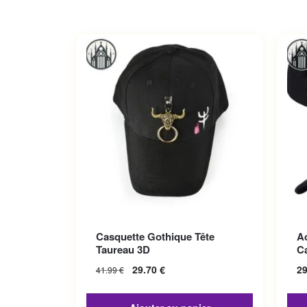
Ce p
Casquette Gothique Tête
A
Les 
Taureau 3D
C
sur 
29.70
€
2
41.99
€