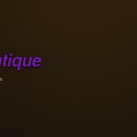
tique
e.