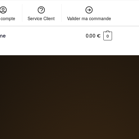
 compte
Service Client
Valider ma commande
me
0.00
€
0