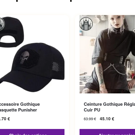
roduit a plusieurs variations.
ccessoire Gothique
Ceinture Gothique Régl
options peuvent être choisies
asquette Punisher
Cuir PU
la page du produit
9.70
€
45.10
€
63.99
€