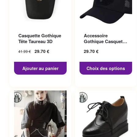
Ce produit a plusieurs
Casquette Gothique
Accessoire
variations. Les options
Tête Taureau 3D
Gothique Casquette
peuvent être choisies sur la
Punisher
29.70
€
29.70
€
41.99
€
page du produit
Ajouter au panier
Choix des options