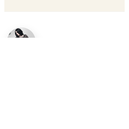
Un style
gothique
affirmé, du
vêtement
aux
accessoires
Robe gothique, blazer
streetwear, bottes gothiques