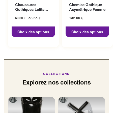
Ce produit a plusieurs
Ce produit a plusieurs
Chaussures
Chemise Gothique
variations. Les options
variations. Les options
Gothiques Lolita
Asymétrique Femme
peuvent être choisies sur la
peuvent être choisies sur la
Talon 10cm
Le prix initial
58.65
€
Le prix
132.00
€
69.00
€
page du produit
page du produit
était : 69.00 €.
actuel
est :
Choix des options
Choix des options
58.65 €.
COLLECTIONS
Explorez nos collections