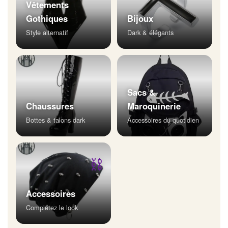
Vêtements
Gothiques
Bijoux
Style alternatif
Dark & élégants
Sacs &
Chaussures
Maroquinerie
Bottes & talons dark
Accessoires du quotidien
⛓
Accessoires
Complétez le look