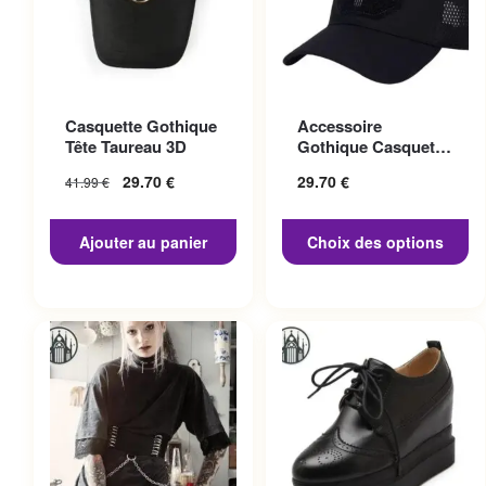
Ce produit a plusieurs
Casquette Gothique
Accessoire
variations. Les options
Tête Taureau 3D
Gothique Casquette
peuvent être choisies sur la
Punisher
29.70
€
29.70
€
41.99
€
page du produit
Ajouter au panier
Choix des options