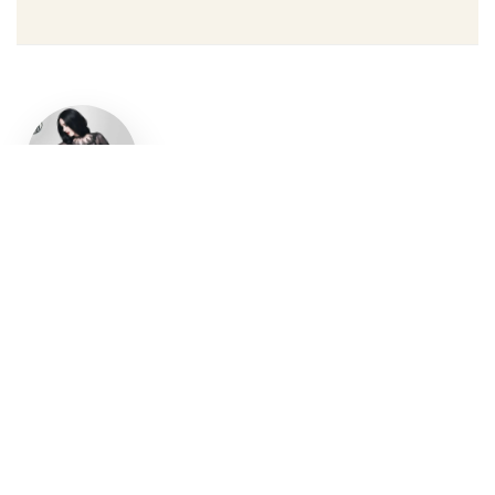
Un style
gothique
affirmé, du
vêtement
aux
accessoires
Robe gothique, blazer
streetwear, bottes gothiques