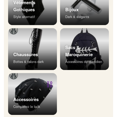
Vêtements
Gothiques
Bijoux
Style alternatif
Dark & élégants
Sacs &
Chaussures
Maroquinerie
Bottes & talons dark
Accessoires du quotidien
⛓
Accessoires
Complétez le look