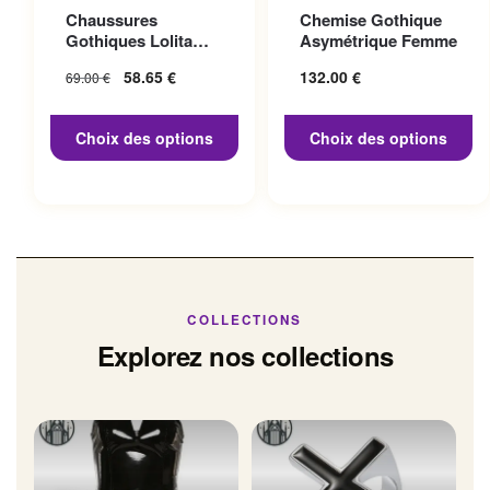
Ce produit a plusieurs
Ce produit a plusieurs
Chaussures
Chemise Gothique
variations. Les options
variations. Les options
Gothiques Lolita
Asymétrique Femme
peuvent être choisies sur la
peuvent être choisies sur la
Talon 10cm
Le prix initial
58.65
€
Le prix
132.00
€
69.00
€
page du produit
page du produit
était : 69.00 €.
actuel
est :
Choix des options
Choix des options
58.65 €.
COLLECTIONS
Explorez nos collections