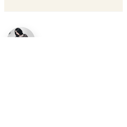
Un style
gothique
affirmé, du
vêtement
aux
accessoires
Robe gothique, blazer
streetwear, bottes gothiques