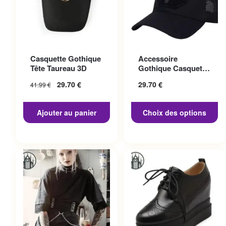
Ce produit a plusieurs
Casquette Gothique
Accessoire
variations. Les options
Tête Taureau 3D
Gothique Casquette
peuvent être choisies sur la
Punisher
29.70
€
29.70
€
41.99
€
page du produit
Ajouter au panier
Choix des options