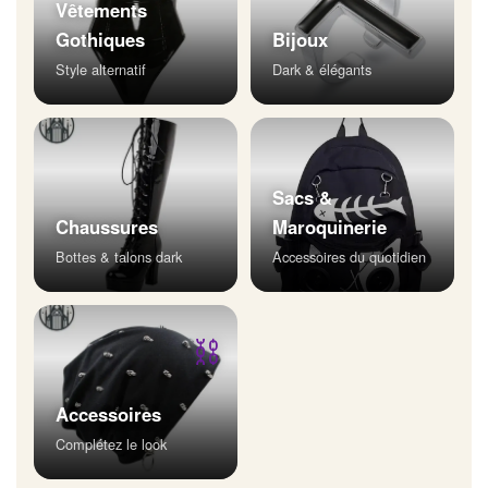
Vêtements
Gothiques
Bijoux
Style alternatif
Dark & élégants
Sacs &
Chaussures
Maroquinerie
Bottes & talons dark
Accessoires du quotidien
⛓
Accessoires
Complétez le look