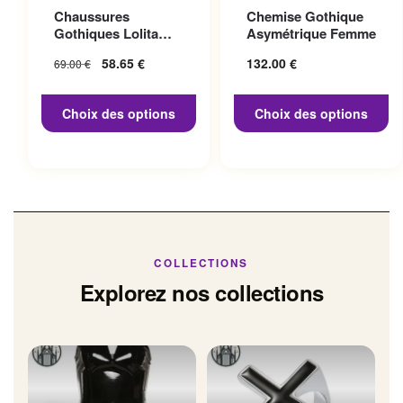
Ce produit a plusieurs
Ce produit a plusieurs
Chaussures
Chemise Gothique
variations. Les options
variations. Les options
Gothiques Lolita
Asymétrique Femme
peuvent être choisies sur la
peuvent être choisies sur la
Talon 10cm
Le prix initial
58.65
€
Le prix
132.00
€
69.00
€
page du produit
page du produit
était : 69.00 €.
actuel
est :
Choix des options
Choix des options
58.65 €.
COLLECTIONS
Explorez nos collections