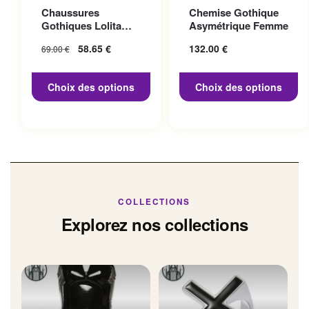
Ce produit a plusieurs
Ce produit a plusieurs
Chaussures
Chemise Gothique
variations. Les options
variations. Les options
Gothiques Lolita
Asymétrique Femme
peuvent être choisies sur la
peuvent être choisies sur la
Talon 10cm
Le prix initial
58.65
€
Le prix
132.00
€
69.00
€
page du produit
page du produit
était : 69.00 €.
actuel
est :
Choix des options
Choix des options
58.65 €.
COLLECTIONS
Explorez nos collections