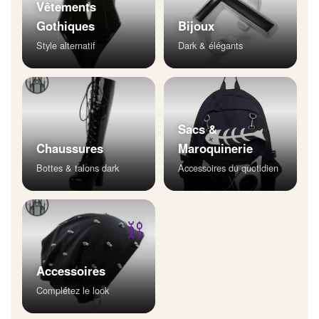
Vêtements
Gothiques
Bijoux
Style alternatif
Dark & élégants
Sacs &
Chaussures
Maroquinerie
Bottes & talons dark
Accessoires du quotidien
⛓
Accessoires
Complétez le look