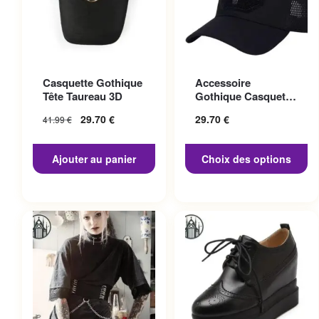
Ce produit a plusieurs
Casquette Gothique
Accessoire
variations. Les options
Tête Taureau 3D
Gothique Casquette
peuvent être choisies sur la
Punisher
29.70
€
29.70
€
41.99
€
page du produit
Ajouter au panier
Choix des options