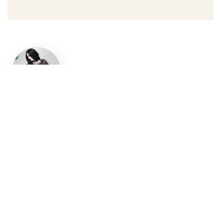
Un style
gothique
affirmé, du
vêtement
aux
accessoires
Robe gothique, blazer
streetwear, bottes gothiques