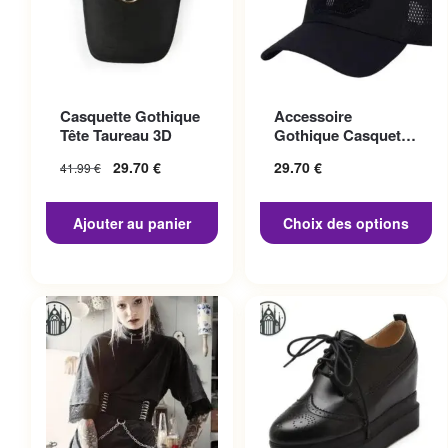
Ce produit a plusieurs
Casquette Gothique
Accessoire
variations. Les options
Tête Taureau 3D
Gothique Casquette
peuvent être choisies sur la
Punisher
29.70
€
29.70
€
41.99
€
page du produit
Ajouter au panier
Choix des options