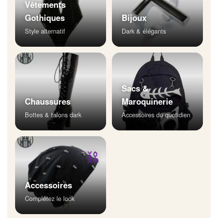
Vêtements
Gothiques
Bijoux
Style alternatif
Dark & élégants
Sacs &
Chaussures
Maroquinerie
Bottes & talons dark
Accessoires du quotidien
⛓
Accessoires
Complétez le look