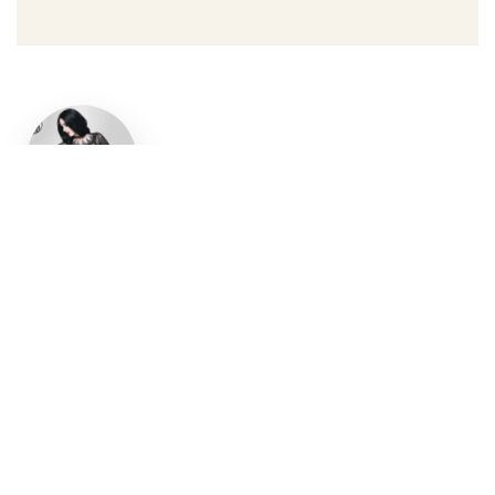
Un style
gothique
affirmé, du
vêtement
aux
accessoires
Robe gothique, blazer
streetwear, bottes gothiques