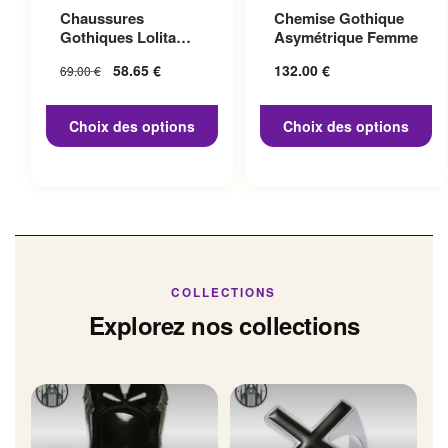
Ce produit a plusieurs
Ce produit a plusieurs
Chaussures
Chemise Gothique
variations. Les options
variations. Les options
Gothiques Lolita
Asymétrique Femme
peuvent être choisies sur la
peuvent être choisies sur la
Talon 10cm
Le prix initial
58.65
€
Le prix
132.00
€
69.00
€
page du produit
page du produit
était : 69.00 €.
actuel
est :
Choix des options
Choix des options
58.65 €.
COLLECTIONS
Explorez nos collections