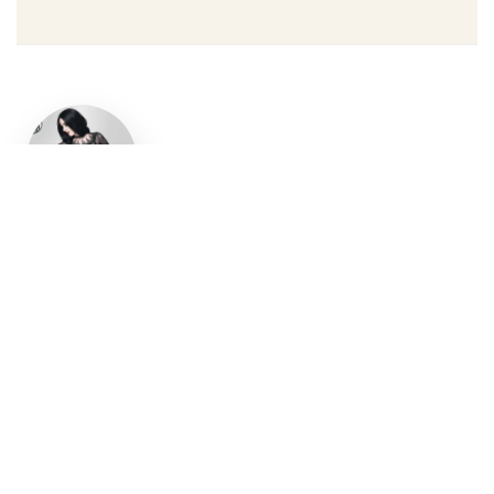
Un style
gothique
affirmé, du
vêtement
aux
accessoires
Robe gothique, blazer
streetwear, bottes gothiques