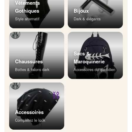
Vêtements
Gothiques
Bijoux
Style alternatif
Dark & élégants
Sacs &
Chaussures
Maroquinerie
Bottes & talons dark
Accessoires du quotidien
⛓
Accessoires
Complétez le look