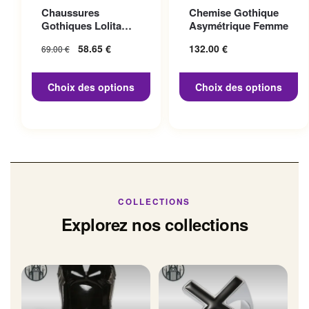
Ce produit a plusieurs
Ce produit a plusieurs
Chaussures
Chemise Gothique
variations. Les options
variations. Les options
Gothiques Lolita
Asymétrique Femme
peuvent être choisies sur la
peuvent être choisies sur la
Talon 10cm
Le prix initial
58.65
€
Le prix
132.00
€
69.00
€
page du produit
page du produit
était : 69.00 €.
actuel
est :
Choix des options
Choix des options
58.65 €.
COLLECTIONS
Explorez nos collections