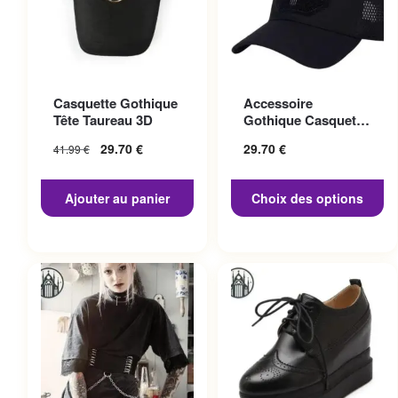
Ce produit a plusieurs
Casquette Gothique
Accessoire
variations. Les options
Tête Taureau 3D
Gothique Casquette
peuvent être choisies sur la
Punisher
29.70
€
29.70
€
41.99
€
page du produit
Ajouter au panier
Choix des options