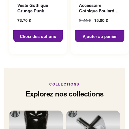
Ce produit a plusieurs
Veste Gothique
Accessoire
variations. Les options
Grunge Punk
Gothique Foulard
peuvent être choisies sur la
Tête Mort
73.70
€
15.00
€
21.99
€
page du produit
Choix des options
Ajouter au panier
COLLECTIONS
Explorez nos collections