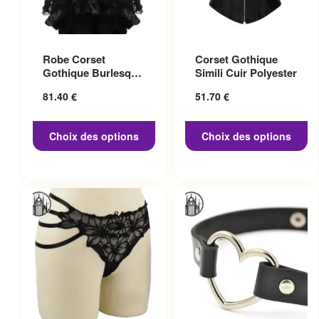
Ce produit a plusieurs
Ce produit a plusieurs
Robe Corset
Corset Gothique
variations. Les options
variations. Les options
Gothique Burlesque
Simili Cuir Polyester
peuvent être choisies sur la
peuvent être choisies sur la
Noir
81.40
€
51.70
€
page du produit
page du produit
Choix des options
Choix des options