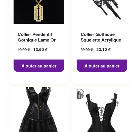
Collier Pendentif
Collier Gothique
Gothique Lame Or
Squelette Acrylique
13.60
€
23.10
€
19.99
€
32.99
€
Ajouter au panier
Ajouter au panier