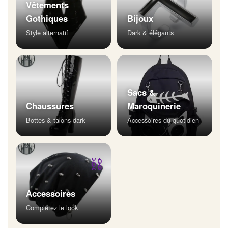
Vêtements
Gothiques
Bijoux
Style alternatif
Dark & élégants
Sacs &
Chaussures
Maroquinerie
Bottes & talons dark
Accessoires du quotidien
⛓
Accessoires
Complétez le look