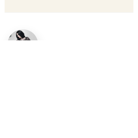
Un style
gothique
affirmé, du
vêtement
aux
accessoires
Robe gothique, blazer
streetwear, bottes gothiques