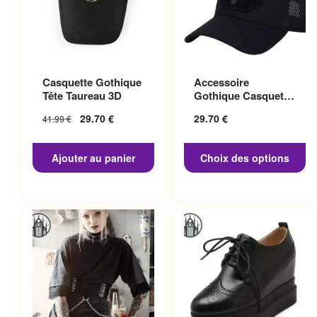
Ce produit a plusieurs
Casquette Gothique
Accessoire
variations. Les options
Tête Taureau 3D
Gothique Casquette
peuvent être choisies sur la
Punisher
29.70
€
29.70
€
41.99
€
page du produit
Ajouter au panier
Choix des options