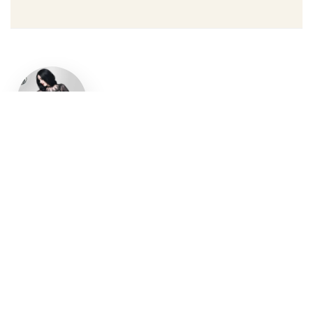
Un style
gothique
affirmé, du
vêtement
aux
accessoires
Robe gothique, blazer
streetwear, bottes gothiques