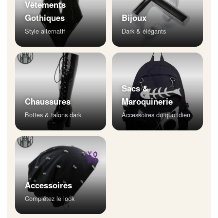
Vêtements
Gothiques
Bijoux
Style alternatif
Dark & élégants
Sacs &
Chaussures
Maroquinerie
Bottes & talons dark
Accessoires du quotidien
⛓
Accessoires
Complétez le look