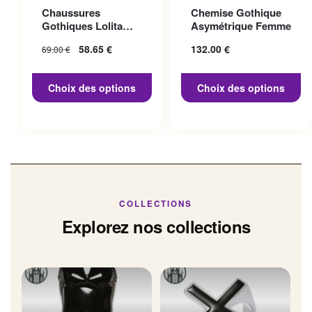
Ce produit a plusieurs
Ce produit a plusieurs
Chaussures
Chemise Gothique
variations. Les options
variations. Les options
Gothiques Lolita
Asymétrique Femme
peuvent être choisies sur la
peuvent être choisies sur la
Talon 10cm
Le prix initial
58.65
€
Le prix
132.00
€
69.00
€
page du produit
page du produit
était : 69.00 €.
actuel
est :
Choix des options
Choix des options
58.65 €.
COLLECTIONS
Explorez nos collections