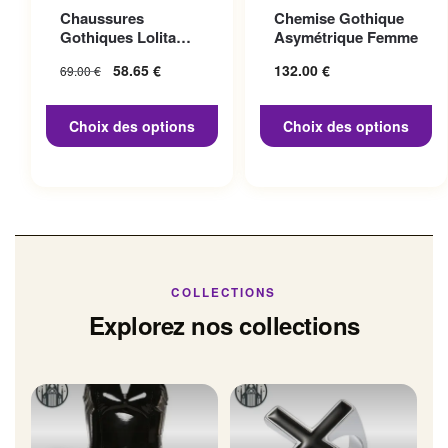
Ce produit a plusieurs
Ce produit a plusieurs
Chaussures
Chemise Gothique
variations. Les options
variations. Les options
Gothiques Lolita
Asymétrique Femme
peuvent être choisies sur la
peuvent être choisies sur la
Talon 10cm
Le prix initial
58.65
€
Le prix
132.00
€
69.00
€
page du produit
page du produit
était : 69.00 €.
actuel
est :
Choix des options
Choix des options
58.65 €.
COLLECTIONS
Explorez nos collections