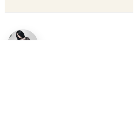
Un style
gothique
affirmé, du
vêtement
aux
accessoires
Robe gothique, blazer
streetwear, bottes gothiques