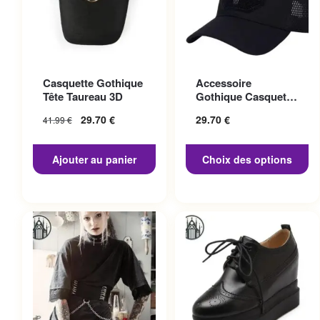
Ce produit a plusieurs
Casquette Gothique
Accessoire
variations. Les options
Tête Taureau 3D
Gothique Casquette
peuvent être choisies sur la
Punisher
29.70
€
29.70
€
41.99
€
page du produit
Ajouter au panier
Choix des options