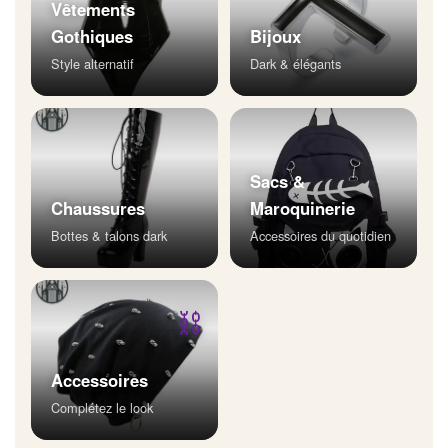
Vêtements
Gothiques
Bijoux
Style alternatif
Dark & élégants
Sacs &
Chaussures
Maroquinerie
Bottes & talons dark
Accessoires du quotidien
⛓
Accessoires
Complétez le look