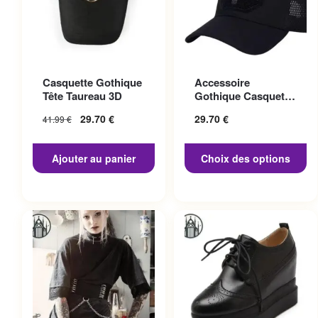
Ce produit a plusieurs
Casquette Gothique
Accessoire
variations. Les options
Tête Taureau 3D
Gothique Casquette
peuvent être choisies sur la
Punisher
29.70
€
29.70
€
41.99
€
page du produit
Ajouter au panier
Choix des options