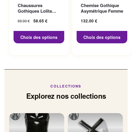
Ce produit a plusieurs
Ce produit a plusieurs
Chaussures
Chemise Gothique
variations. Les options
variations. Les options
Gothiques Lolita
Asymétrique Femme
peuvent être choisies sur la
peuvent être choisies sur la
Talon 10cm
Le prix initial
58.65
€
Le prix
132.00
€
69.00
€
page du produit
page du produit
était : 69.00 €.
actuel
est :
Choix des options
Choix des options
58.65 €.
COLLECTIONS
Explorez nos collections