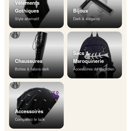
Vêtements
Gothiques
Bijoux
Style alternatif
Dark & élégants
Sacs &
Chaussures
Maroquinerie
Bottes & talons dark
Accessoires du quotidien
⛓
Accessoires
Complétez le look