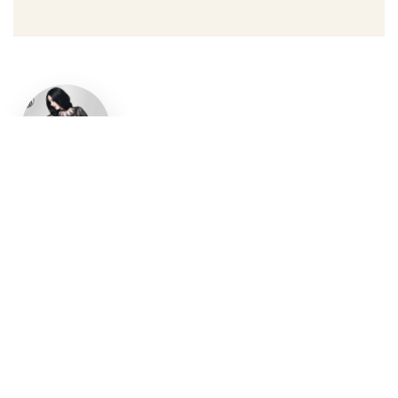
Un style
gothique
affirmé, du
vêtement
aux
accessoires
Robe gothique, blazer
streetwear, bottes gothiques