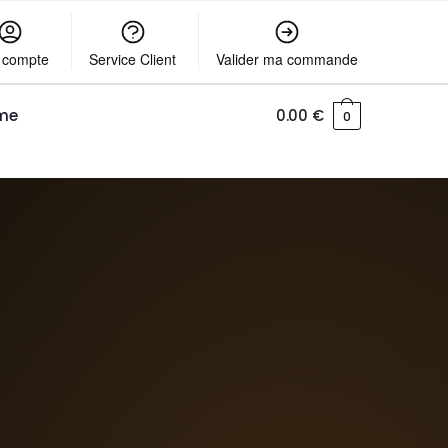
 compte
Service Client
Valider ma commande
me
0.00
€
0