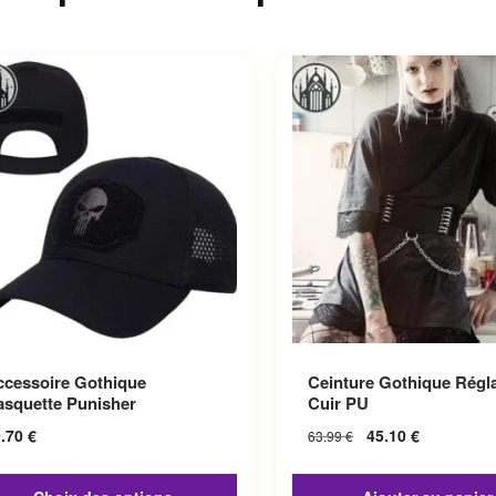
roduit a plusieurs variations.
ccessoire Gothique
Ceinture Gothique Régl
options peuvent être choisies
asquette Punisher
Cuir PU
la page du produit
9.70
€
45.10
€
63.99
€