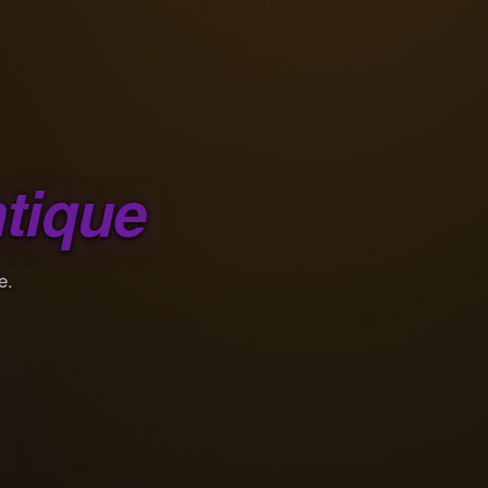
tique
e.