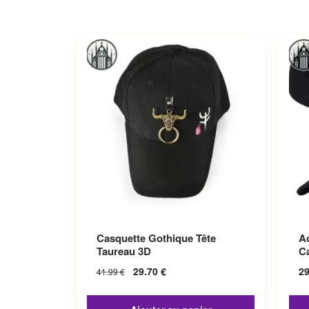
Ce p
Casquette Gothique Tête
A
Les 
Taureau 3D
C
sur 
29.70
€
2
41.99
€