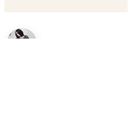
Un style
gothique
affirmé, du
vêtement
aux
accessoires
Robe gothique, blazer
streetwear, bottes gothiques