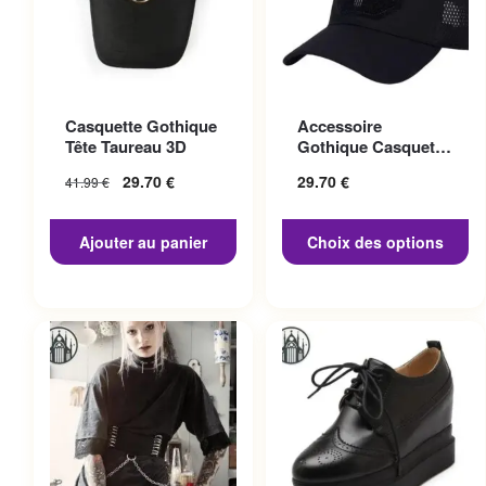
Ce produit a plusieurs
Casquette Gothique
Accessoire
variations. Les options
Tête Taureau 3D
Gothique Casquette
peuvent être choisies sur la
Punisher
29.70
€
29.70
€
41.99
€
page du produit
Ajouter au panier
Choix des options