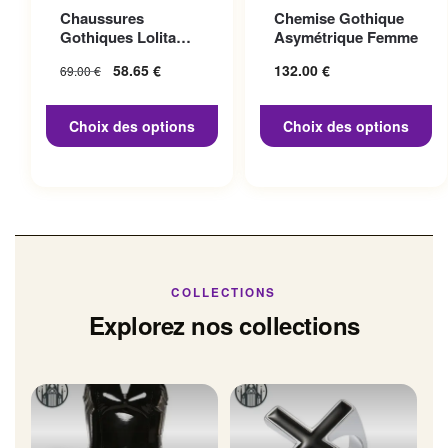
Ce produit a plusieurs
Ce produit a plusieurs
Chaussures
Chemise Gothique
variations. Les options
variations. Les options
Gothiques Lolita
Asymétrique Femme
peuvent être choisies sur la
peuvent être choisies sur la
Talon 10cm
Le prix initial
58.65
€
Le prix
132.00
€
69.00
€
page du produit
page du produit
était : 69.00 €.
actuel
est :
Choix des options
Choix des options
58.65 €.
COLLECTIONS
Explorez nos collections