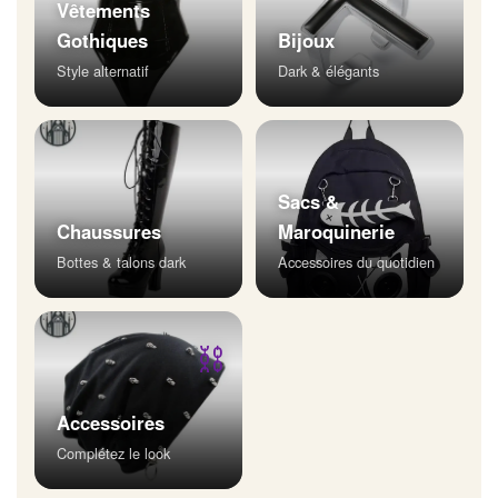
Vêtements
Gothiques
Bijoux
Style alternatif
Dark & élégants
Sacs &
Chaussures
Maroquinerie
Bottes & talons dark
Accessoires du quotidien
⛓
Accessoires
Complétez le look