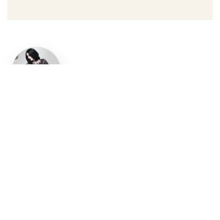
Un style
gothique
affirmé, du
vêtement
aux
accessoires
Robe gothique, blazer
streetwear, bottes gothiques