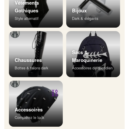
Vêtements
Gothiques
Bijoux
Style alternatif
Dark & élégants
Sacs &
Chaussures
Maroquinerie
Bottes & talons dark
Accessoires du quotidien
⛓
Accessoires
Complétez le look