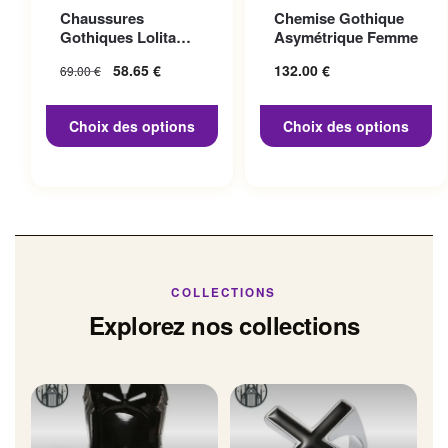
Ce produit a plusieurs
Ce produit a plusieurs
Chaussures
Chemise Gothique
variations. Les options
variations. Les options
Gothiques Lolita
Asymétrique Femme
peuvent être choisies sur la
peuvent être choisies sur la
Talon 10cm
Le prix initial
58.65
€
Le prix
132.00
€
69.00
€
page du produit
page du produit
était : 69.00 €.
actuel
est :
Choix des options
Choix des options
58.65 €.
COLLECTIONS
Explorez nos collections