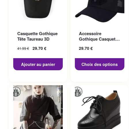
Ce produit a plusieurs
Casquette Gothique
Accessoire
variations. Les options
Tête Taureau 3D
Gothique Casquette
peuvent être choisies sur la
Punisher
29.70
€
29.70
€
41.99
€
page du produit
Ajouter au panier
Choix des options