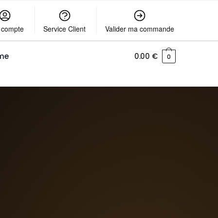
 compte
Service Client
Valider ma commande
me
0.00
€
0