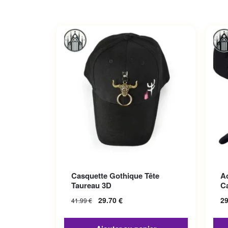
Ce p
Casquette Gothique Tête
A
Les 
Taureau 3D
C
sur 
29.70
€
2
41.99
€