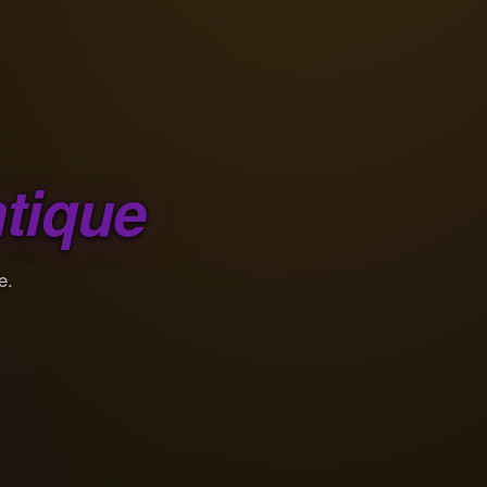
tique
e.