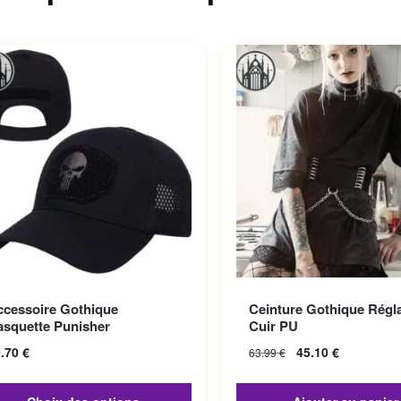
roduit a plusieurs variations.
ccessoire Gothique
Ceinture Gothique Régl
options peuvent être choisies
asquette Punisher
Cuir PU
la page du produit
9.70
€
45.10
€
63.99
€