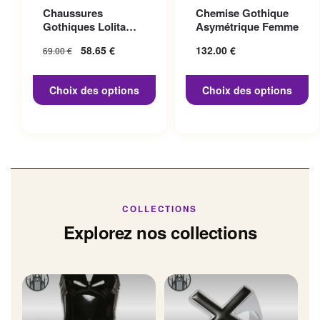
Ce produit a plusieurs
Ce produit a plusieurs
Chaussures
Chemise Gothique
variations. Les options
variations. Les options
Gothiques Lolita
Asymétrique Femme
peuvent être choisies sur la
peuvent être choisies sur la
Talon 10cm
Le prix initial
58.65
€
Le prix
132.00
€
69.00
€
page du produit
page du produit
était : 69.00 €.
actuel
est :
Choix des options
Choix des options
58.65 €.
COLLECTIONS
Explorez nos collections