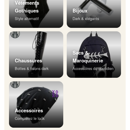
Vêtements
Gothiques
Bijoux
Style alternatif
Dark & élégants
Sacs &
Chaussures
Maroquinerie
Bottes & talons dark
Accessoires du quotidien
⛓
Accessoires
Complétez le look