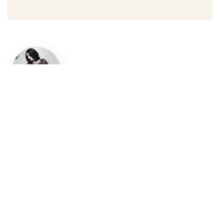
Un style
gothique
affirmé, du
vêtement
aux
accessoires
Robe gothique, blazer
streetwear, bottes gothiques