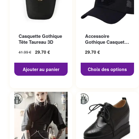
Ce produit a plusieurs
Casquette Gothique
Accessoire
variations. Les options
Tête Taureau 3D
Gothique Casquette
peuvent être choisies sur la
Punisher
29.70
€
29.70
€
41.99
€
page du produit
Ajouter au panier
Choix des options