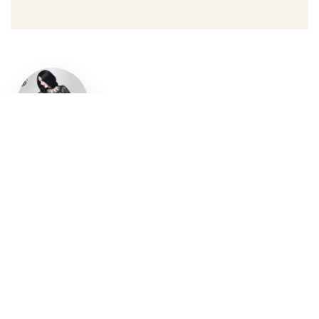
Un style
gothique
affirmé, du
vêtement
aux
accessoires
Robe gothique, blazer
streetwear, bottes gothiques