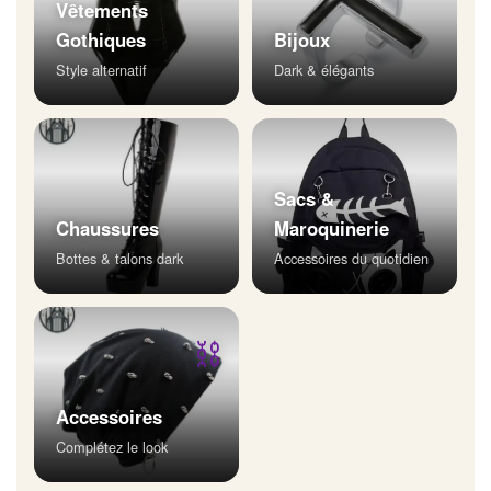
Vêtements
Gothiques
Bijoux
Style alternatif
Dark & élégants
Sacs &
Chaussures
Maroquinerie
Bottes & talons dark
Accessoires du quotidien
⛓
Accessoires
Complétez le look