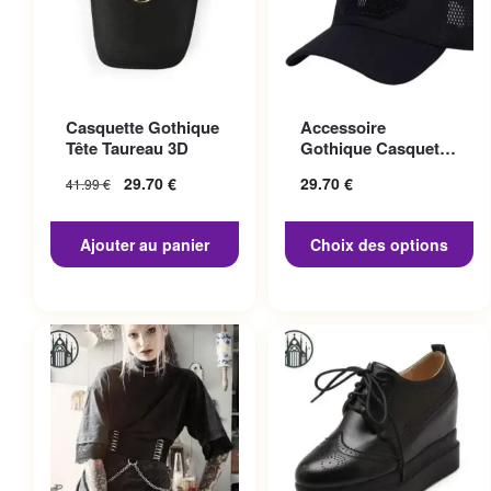
Ce produit a plusieurs
Casquette Gothique
Accessoire
variations. Les options
Tête Taureau 3D
Gothique Casquette
peuvent être choisies sur la
Punisher
29.70
€
29.70
€
41.99
€
page du produit
Ajouter au panier
Choix des options