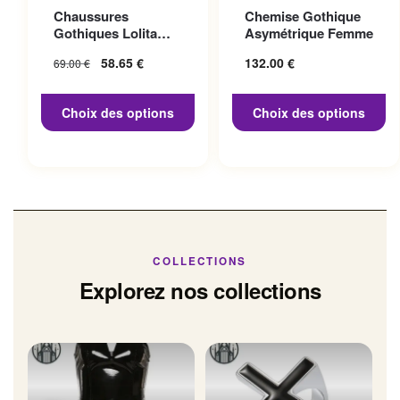
Ce produit a plusieurs
Ce produit a plusieurs
Chaussures
Chemise Gothique
variations. Les options
variations. Les options
Gothiques Lolita
Asymétrique Femme
peuvent être choisies sur la
peuvent être choisies sur la
Talon 10cm
Le prix initial
58.65
€
Le prix
132.00
€
69.00
€
page du produit
page du produit
était : 69.00 €.
actuel
est :
Choix des options
Choix des options
58.65 €.
COLLECTIONS
Explorez nos collections