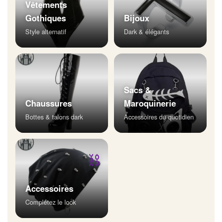
Vêtements
Gothiques
Bijoux
Style alternatif
Dark & élégants
Sacs &
Chaussures
Maroquinerie
Bottes & talons dark
Accessoires du quotidien
⛓
Accessoires
Complétez le look