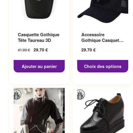
Ce produit a plusieurs
Casquette Gothique
Accessoire
variations. Les options
Tête Taureau 3D
Gothique Casquette
peuvent être choisies sur la
Punisher
29.70
€
29.70
€
41.99
€
page du produit
Ajouter au panier
Choix des options