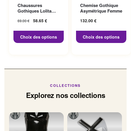
Ce produit a plusieurs
Ce produit a plusieurs
Chaussures
Chemise Gothique
variations. Les options
variations. Les options
Gothiques Lolita
Asymétrique Femme
peuvent être choisies sur la
peuvent être choisies sur la
Talon 10cm
Le prix initial
58.65
€
Le prix
132.00
€
69.00
€
page du produit
page du produit
était : 69.00 €.
actuel
est :
Choix des options
Choix des options
58.65 €.
COLLECTIONS
Explorez nos collections