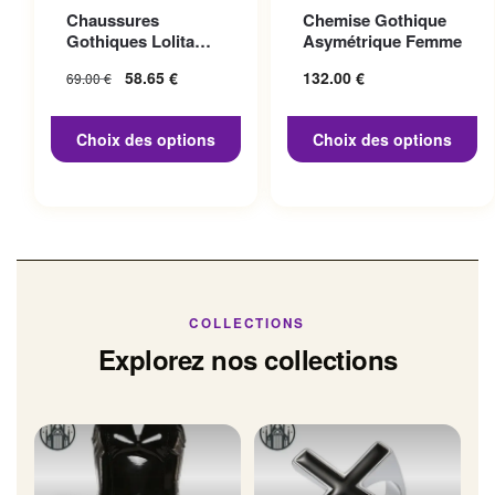
Ce produit a plusieurs
Ce produit a plusieurs
Chaussures
Chemise Gothique
variations. Les options
variations. Les options
Gothiques Lolita
Asymétrique Femme
peuvent être choisies sur la
peuvent être choisies sur la
Talon 10cm
Le prix initial
58.65
€
Le prix
132.00
€
69.00
€
page du produit
page du produit
était : 69.00 €.
actuel
est :
Choix des options
Choix des options
58.65 €.
COLLECTIONS
Explorez nos collections