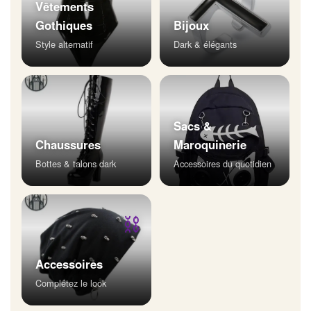
Vêtements
Gothiques
Bijoux
Style alternatif
Dark & élégants
Sacs &
Chaussures
Maroquinerie
Bottes & talons dark
Accessoires du quotidien
⛓
Accessoires
Complétez le look