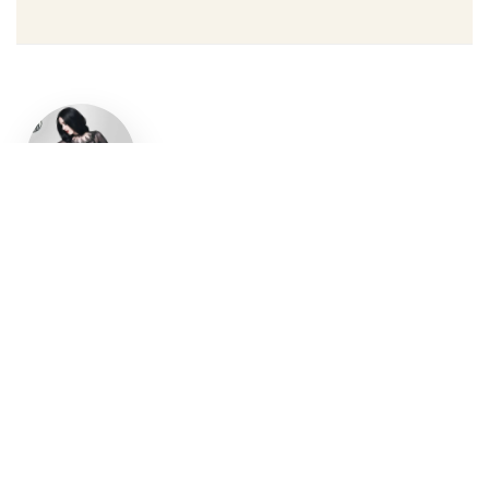
Un style
gothique
affirmé, du
vêtement
aux
accessoires
Robe gothique, blazer
streetwear, bottes gothiques