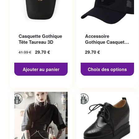
Ce produit a plusieurs
Casquette Gothique
Accessoire
variations. Les options
Tête Taureau 3D
Gothique Casquette
peuvent être choisies sur la
Punisher
29.70
€
29.70
€
41.99
€
page du produit
Ajouter au panier
Choix des options