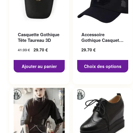
Ce produit a plusieurs
Casquette Gothique
Accessoire
variations. Les options
Tête Taureau 3D
Gothique Casquette
peuvent être choisies sur la
Punisher
29.70
€
29.70
€
41.99
€
page du produit
Ajouter au panier
Choix des options