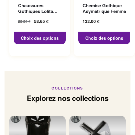
Ce produit a plusieurs
Ce produit a plusieurs
Chaussures
Chemise Gothique
variations. Les options
variations. Les options
Gothiques Lolita
Asymétrique Femme
peuvent être choisies sur la
peuvent être choisies sur la
Talon 10cm
Le prix initial
58.65
€
Le prix
132.00
€
69.00
€
page du produit
page du produit
était : 69.00 €.
actuel
est :
Choix des options
Choix des options
58.65 €.
COLLECTIONS
Explorez nos collections