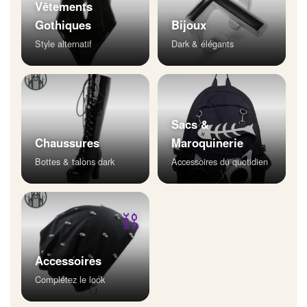
Vêtements
Gothiques
Bijoux
Style alternatif
Dark & élégants
Sacs &
Chaussures
Maroquinerie
Bottes & talons dark
Accessoires du quotidien
⛓
Accessoires
Complétez le look