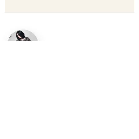
Un style
gothique
affirmé, du
vêtement
aux
accessoires
Robe gothique, blazer
streetwear, bottes gothiques