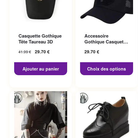
Ce produit a plusieurs
Casquette Gothique
Accessoire
variations. Les options
Tête Taureau 3D
Gothique Casquette
peuvent être choisies sur la
Punisher
29.70
€
29.70
€
41.99
€
page du produit
Ajouter au panier
Choix des options