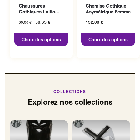
Ce produit a plusieurs
Ce produit a plusieurs
Chaussures
Chemise Gothique
variations. Les options
variations. Les options
Gothiques Lolita
Asymétrique Femme
peuvent être choisies sur la
peuvent être choisies sur la
Talon 10cm
Le prix initial
58.65
€
Le prix
132.00
€
69.00
€
page du produit
page du produit
était : 69.00 €.
actuel
est :
Choix des options
Choix des options
58.65 €.
COLLECTIONS
Explorez nos collections