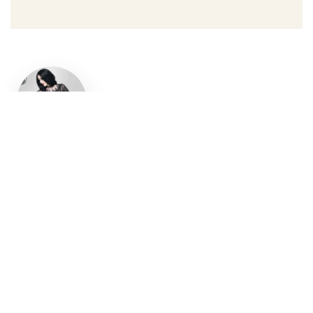
Un style
gothique
affirmé, du
vêtement
aux
accessoires
Robe gothique, blazer
streetwear, bottes gothiques