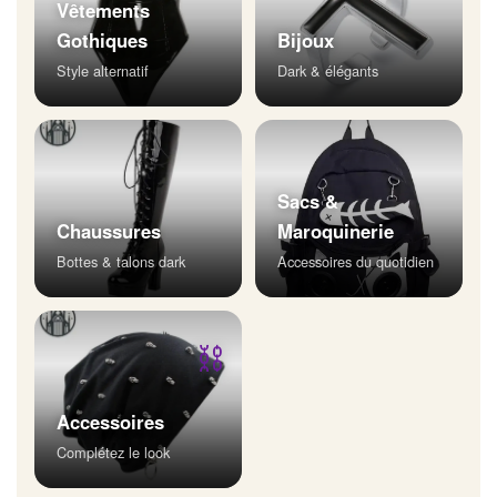
Vêtements
Gothiques
Bijoux
Style alternatif
Dark & élégants
Sacs &
Chaussures
Maroquinerie
Bottes & talons dark
Accessoires du quotidien
⛓
Accessoires
Complétez le look