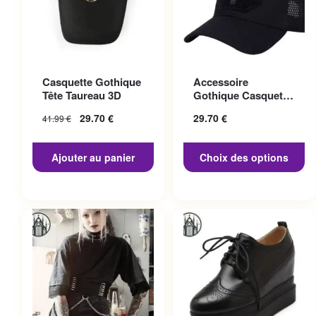
Ce produit a plusieurs
Casquette Gothique
Accessoire
variations. Les options
Tête Taureau 3D
Gothique Casquette
peuvent être choisies sur la
Punisher
29.70
€
29.70
€
41.99
€
page du produit
Ajouter au panier
Choix des options