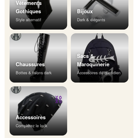
Vêtements
Gothiques
Bijoux
Style alternatif
Dark & élégants
Sacs &
Chaussures
Maroquinerie
Bottes & talons dark
Accessoires du quotidien
⛓
Accessoires
Complétez le look