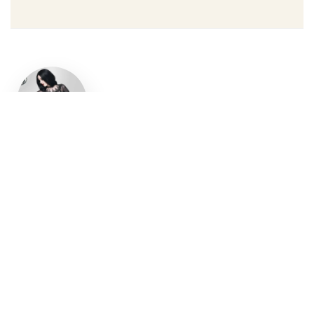
Un style
gothique
affirmé, du
vêtement
aux
accessoires
Robe gothique, blazer
streetwear, bottes gothiques