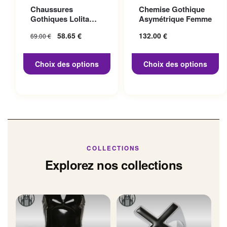
Ce produit a plusieurs
Ce produit a plusieurs
Chaussures
Chemise Gothique
variations. Les options
variations. Les options
Gothiques Lolita
Asymétrique Femme
peuvent être choisies sur la
peuvent être choisies sur la
Talon 10cm
Le prix initial
58.65
€
Le prix
132.00
€
69.00
€
page du produit
page du produit
était : 69.00 €.
actuel
est :
Choix des options
Choix des options
58.65 €.
COLLECTIONS
Explorez nos collections