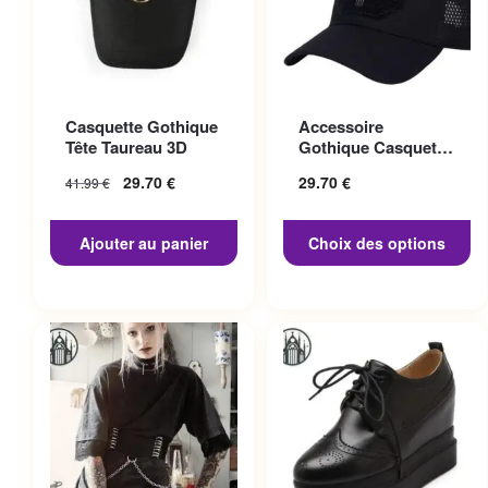
Ce produit a plusieurs
Casquette Gothique
Accessoire
variations. Les options
Tête Taureau 3D
Gothique Casquette
peuvent être choisies sur la
Punisher
29.70
€
29.70
€
41.99
€
page du produit
Ajouter au panier
Choix des options