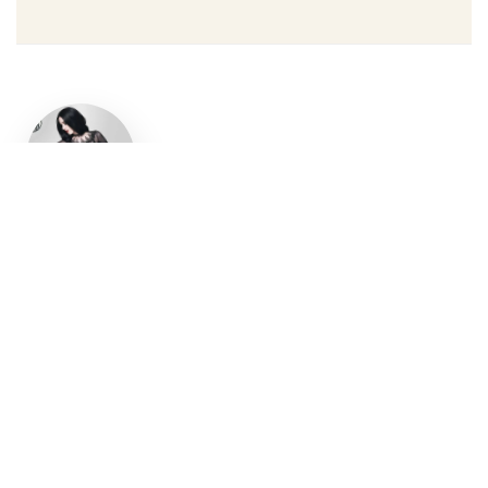
Un style
gothique
affirmé, du
vêtement
aux
accessoires
Robe gothique, blazer
streetwear, bottes gothiques