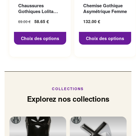
Ce produit a plusieurs
Ce produit a plusieurs
Chaussures
Chemise Gothique
variations. Les options
variations. Les options
Gothiques Lolita
Asymétrique Femme
peuvent être choisies sur la
peuvent être choisies sur la
Talon 10cm
Le prix initial
58.65
€
Le prix
132.00
€
69.00
€
page du produit
page du produit
était : 69.00 €.
actuel
est :
Choix des options
Choix des options
58.65 €.
COLLECTIONS
Explorez nos collections