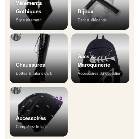
Vêtements
Gothiques
Bijoux
Style alternatif
Dark & élégants
Sacs &
Chaussures
Maroquinerie
Bottes & talons dark
Accessoires du quotidien
⛓
Accessoires
Complétez le look