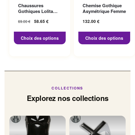
Ce produit a plusieurs
Ce produit a plusieurs
Chaussures
Chemise Gothique
variations. Les options
variations. Les options
Gothiques Lolita
Asymétrique Femme
peuvent être choisies sur la
peuvent être choisies sur la
Talon 10cm
Le prix initial
58.65
€
Le prix
132.00
€
69.00
€
page du produit
page du produit
était : 69.00 €.
actuel
est :
Choix des options
Choix des options
58.65 €.
COLLECTIONS
Explorez nos collections