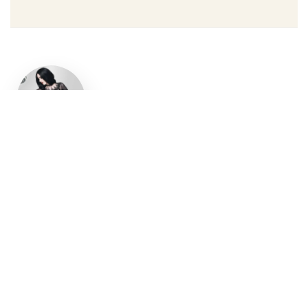
Un style
gothique
affirmé, du
vêtement
aux
accessoires
Robe gothique, blazer
streetwear, bottes gothiques