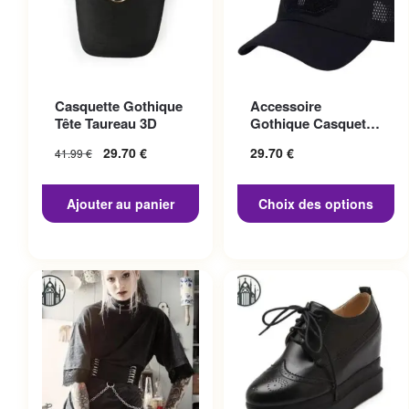
Ce produit a plusieurs
Casquette Gothique
Accessoire
variations. Les options
Tête Taureau 3D
Gothique Casquette
peuvent être choisies sur la
Punisher
29.70
€
29.70
€
41.99
€
page du produit
Ajouter au panier
Choix des options