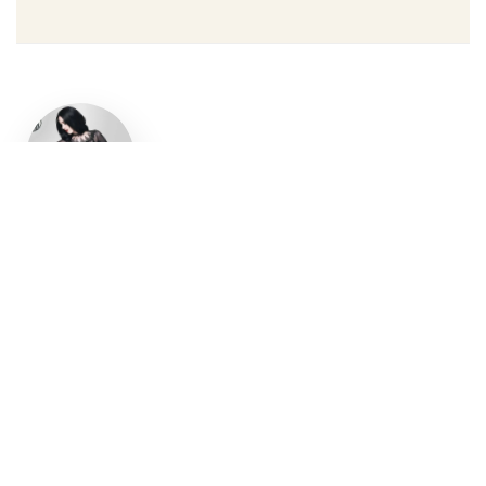
Un style
gothique
affirmé, du
vêtement
aux
accessoires
Robe gothique, blazer
streetwear, bottes gothiques