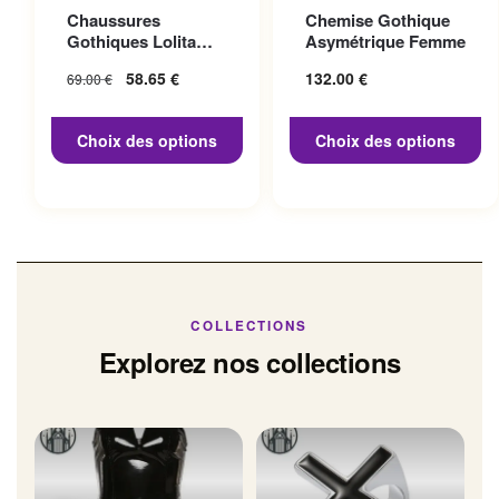
Ce produit a plusieurs
Ce produit a plusieurs
Chaussures
Chemise Gothique
variations. Les options
variations. Les options
Gothiques Lolita
Asymétrique Femme
peuvent être choisies sur la
peuvent être choisies sur la
Talon 10cm
Le prix initial
58.65
€
Le prix
132.00
€
69.00
€
page du produit
page du produit
était : 69.00 €.
actuel
est :
Choix des options
Choix des options
58.65 €.
COLLECTIONS
Explorez nos collections