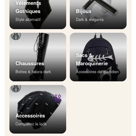
Vêtements
Gothiques
Bijoux
Style alternatif
Dark & élégants
Sacs &
Chaussures
Maroquinerie
Bottes & talons dark
Accessoires du quotidien
⛓
Accessoires
Complétez le look