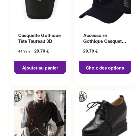
Ce produit a plusieurs
Casquette Gothique
Accessoire
variations. Les options
Tête Taureau 3D
Gothique Casquette
peuvent être choisies sur la
Punisher
29.70
€
29.70
€
41.99
€
page du produit
Ajouter au panier
Choix des options