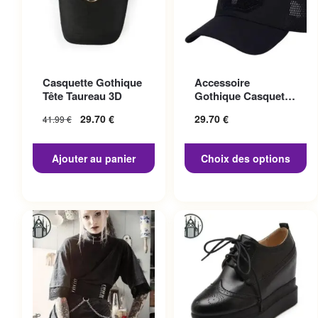
Ce produit a plusieurs
Casquette Gothique
Accessoire
variations. Les options
Tête Taureau 3D
Gothique Casquette
peuvent être choisies sur la
Punisher
29.70
€
29.70
€
41.99
€
page du produit
Ajouter au panier
Choix des options