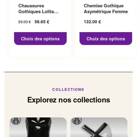
Ce produit a plusieurs
Ce produit a plusieurs
Chaussures
Chemise Gothique
variations. Les options
variations. Les options
Gothiques Lolita
Asymétrique Femme
peuvent être choisies sur la
peuvent être choisies sur la
Talon 10cm
Le prix initial
58.65
€
Le prix
132.00
€
69.00
€
page du produit
page du produit
était : 69.00 €.
actuel
est :
Choix des options
Choix des options
58.65 €.
COLLECTIONS
Explorez nos collections