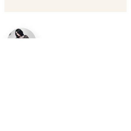
Un style
gothique
affirmé, du
vêtement
aux
accessoires
Robe gothique, blazer
streetwear, bottes gothiques