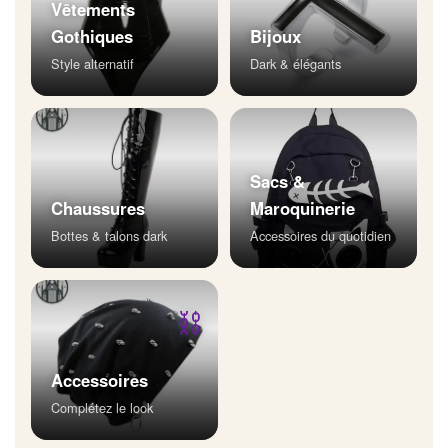
Vêtements
Gothiques
Bijoux
Style alternatif
Dark & élégants
Sacs &
Chaussures
Maroquinerie
Bottes & talons dark
Accessoires du quotidien
⛓
Accessoires
Complétez le look