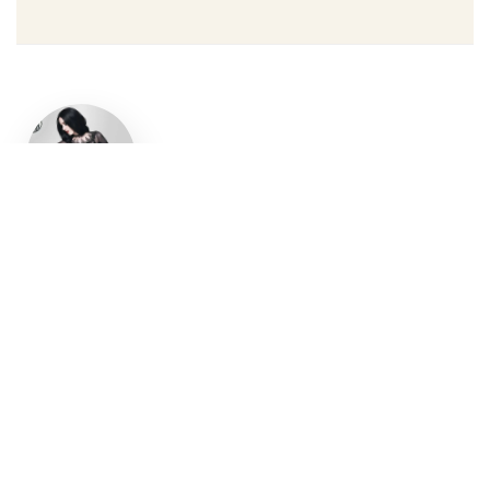
Un style
gothique
affirmé, du
vêtement
aux
accessoires
Robe gothique, blazer
streetwear, bottes gothiques