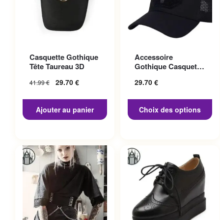
Ce produit a plusieurs
Casquette Gothique
Accessoire
variations. Les options
Tête Taureau 3D
Gothique Casquette
peuvent être choisies sur la
Punisher
29.70
€
29.70
€
41.99
€
page du produit
Ajouter au panier
Choix des options