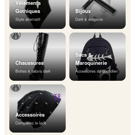
Vêtements
Gothiques
Bijoux
Style alternatif
Dark & élégants
Sacs &
Chaussures
Maroquinerie
Bottes & talons dark
Accessoires du quotidien
⛓
Accessoires
Complétez le look