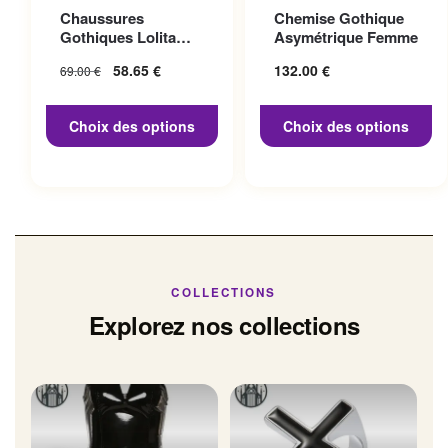
Ce produit a plusieurs
Ce produit a plusieurs
Chaussures
Chemise Gothique
variations. Les options
variations. Les options
Gothiques Lolita
Asymétrique Femme
peuvent être choisies sur la
peuvent être choisies sur la
Talon 10cm
Le prix initial
58.65
€
Le prix
132.00
€
69.00
€
page du produit
page du produit
était : 69.00 €.
actuel
est :
Choix des options
Choix des options
58.65 €.
COLLECTIONS
Explorez nos collections