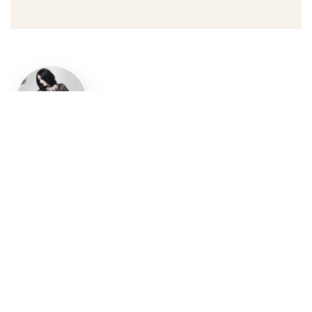
Un style
gothique
affirmé, du
vêtement
aux
accessoires
Robe gothique, blazer
streetwear, bottes gothiques