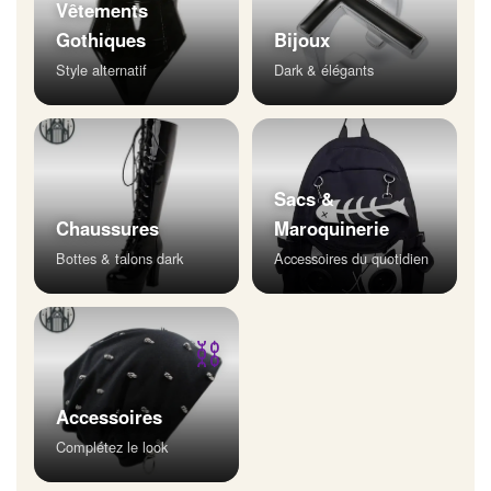
Vêtements
Gothiques
Bijoux
Style alternatif
Dark & élégants
Sacs &
Chaussures
Maroquinerie
Bottes & talons dark
Accessoires du quotidien
⛓
Accessoires
Complétez le look