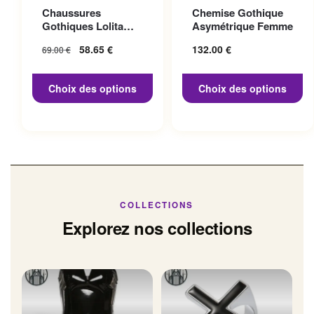
Ce produit a plusieurs
Ce produit a plusieurs
Chaussures
Chemise Gothique
variations. Les options
variations. Les options
Gothiques Lolita
Asymétrique Femme
peuvent être choisies sur la
peuvent être choisies sur la
Talon 10cm
Le prix initial
58.65
€
Le prix
132.00
€
69.00
€
page du produit
page du produit
était : 69.00 €.
actuel
est :
Choix des options
Choix des options
58.65 €.
COLLECTIONS
Explorez nos collections