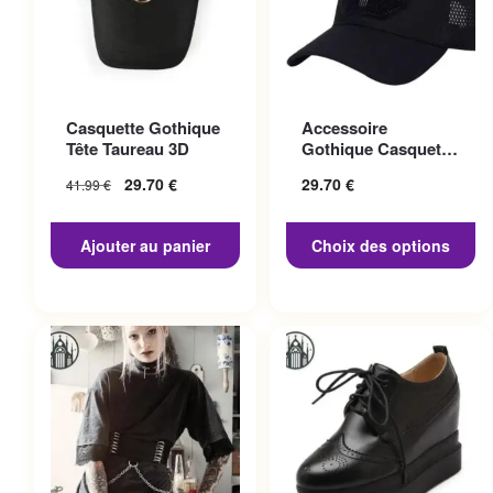
Ce produit a plusieurs
Casquette Gothique
Accessoire
variations. Les options
Tête Taureau 3D
Gothique Casquette
peuvent être choisies sur la
Punisher
29.70
€
29.70
€
41.99
€
page du produit
Ajouter au panier
Choix des options