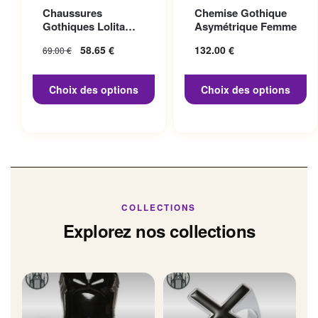
Ce produit a plusieurs
Ce produit a plusieurs
Chaussures
Chemise Gothique
variations. Les options
variations. Les options
Gothiques Lolita
Asymétrique Femme
peuvent être choisies sur la
peuvent être choisies sur la
Talon 10cm
Le prix initial
58.65
€
Le prix
132.00
€
69.00
€
page du produit
page du produit
était : 69.00 €.
actuel
est :
Choix des options
Choix des options
58.65 €.
COLLECTIONS
Explorez nos collections