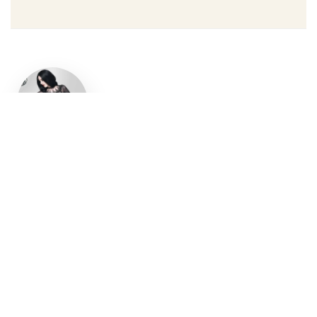
Un style
gothique
affirmé, du
vêtement
aux
accessoires
Robe gothique, blazer
streetwear, bottes gothiques