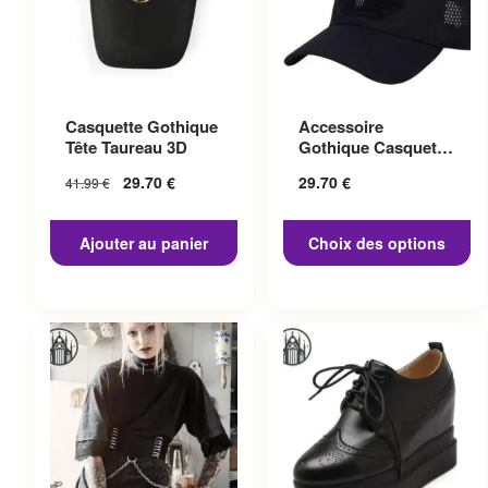
Ce produit a plusieurs
Casquette Gothique
Accessoire
variations. Les options
Tête Taureau 3D
Gothique Casquette
peuvent être choisies sur la
Punisher
29.70
€
29.70
€
41.99
€
page du produit
Ajouter au panier
Choix des options