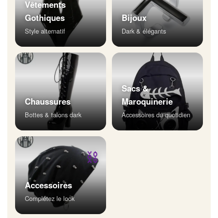
Vêtements
Gothiques
Bijoux
Style alternatif
Dark & élégants
Sacs &
Chaussures
Maroquinerie
Bottes & talons dark
Accessoires du quotidien
⛓
Accessoires
Complétez le look