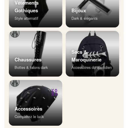
Vêtements
Gothiques
Bijoux
Style alternatif
Dark & élégants
Sacs &
Chaussures
Maroquinerie
Bottes & talons dark
Accessoires du quotidien
⛓
Accessoires
Complétez le look