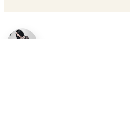
Un style
gothique
affirmé, du
vêtement
aux
accessoires
Robe gothique, blazer
streetwear, bottes gothiques