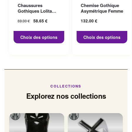
Ce produit a plusieurs
Ce produit a plusieurs
Chaussures
Chemise Gothique
variations. Les options
variations. Les options
Gothiques Lolita
Asymétrique Femme
peuvent être choisies sur la
peuvent être choisies sur la
Talon 10cm
Le prix initial
58.65
€
Le prix
132.00
€
69.00
€
page du produit
page du produit
était : 69.00 €.
actuel
est :
Choix des options
Choix des options
58.65 €.
COLLECTIONS
Explorez nos collections