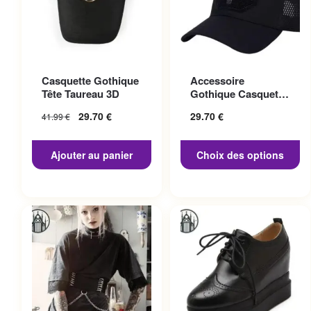
Ce produit a plusieurs
Casquette Gothique
Accessoire
variations. Les options
Tête Taureau 3D
Gothique Casquette
peuvent être choisies sur la
Punisher
29.70
€
29.70
€
41.99
€
page du produit
Ajouter au panier
Choix des options