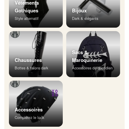
Vêtements
Gothiques
Bijoux
Style alternatif
Dark & élégants
Sacs &
Chaussures
Maroquinerie
Bottes & talons dark
Accessoires du quotidien
⛓
Accessoires
Complétez le look