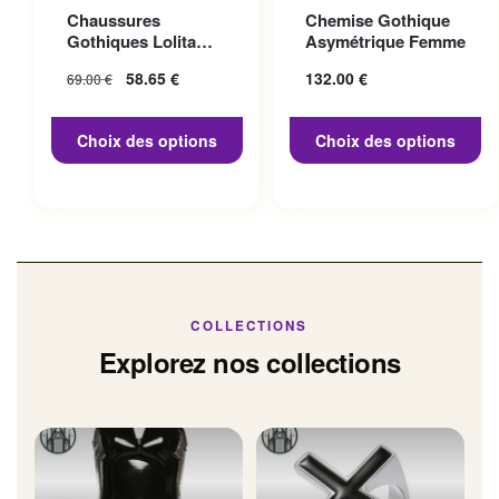
Ce produit a plusieurs
Ce produit a plusieurs
Chaussures
Chemise Gothique
variations. Les options
variations. Les options
Gothiques Lolita
Asymétrique Femme
peuvent être choisies sur la
peuvent être choisies sur la
Talon 10cm
Le prix initial
58.65
€
Le prix
132.00
€
69.00
€
page du produit
page du produit
était : 69.00 €.
actuel
est :
Choix des options
Choix des options
58.65 €.
COLLECTIONS
Explorez nos collections