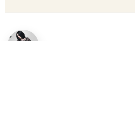
Un style
gothique
affirmé, du
vêtement
aux
accessoires
Robe gothique, blazer
streetwear, bottes gothiques