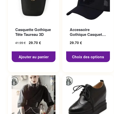
Ce produit a plusieurs
Casquette Gothique
Accessoire
variations. Les options
Tête Taureau 3D
Gothique Casquette
peuvent être choisies sur la
Punisher
29.70
€
29.70
€
41.99
€
page du produit
Ajouter au panier
Choix des options