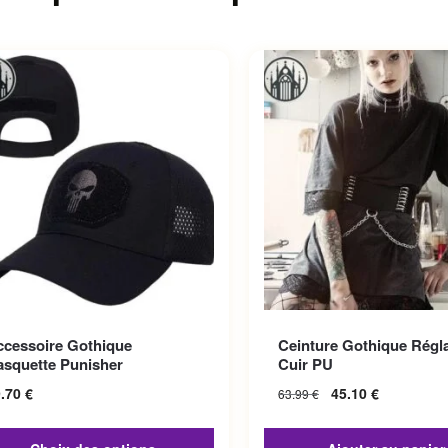
roduit a plusieurs variations.
ccessoire Gothique
Ceinture Gothique Régl
options peuvent être choisies
asquette Punisher
Cuir PU
la page du produit
9.70
€
45.10
€
63.99
€