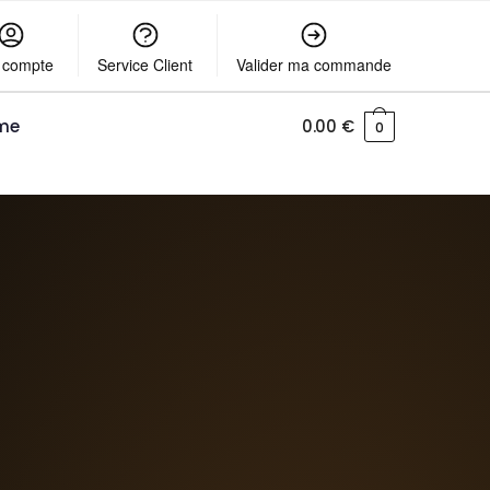
 compte
Service Client
Valider ma commande
me
0.00
€
0