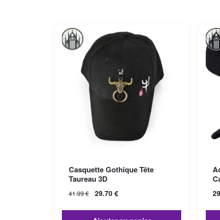
Ce p
Casquette Gothique Tête
A
Les 
Taureau 3D
C
sur 
29.70
€
2
41.99
€