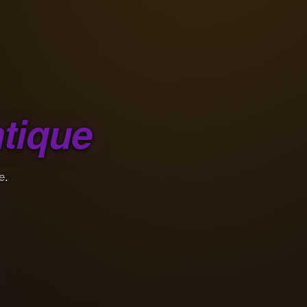
tique
e.