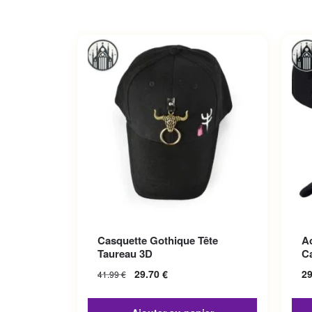
Ce p
Casquette Gothique Tête
A
Les 
Taureau 3D
C
sur 
29.70
€
2
41.99
€