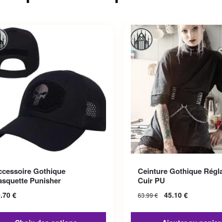
roduit a plusieurs variations.
ccessoire Gothique
Ceinture Gothique Régl
options peuvent être choisies
asquette Punisher
Cuir PU
la page du produit
9.70
€
45.10
€
63.99
€