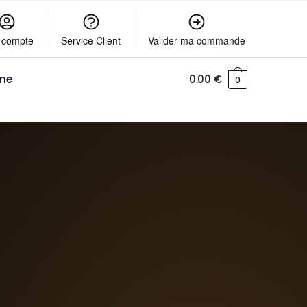
 compte
Service Client
Valider ma commande
me
0.00
€
0