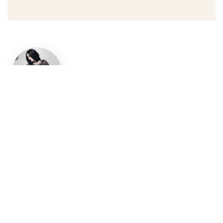
Un style
gothique
affirmé, du
vêtement
aux
accessoires
Robe gothique, blazer
streetwear, bottes gothiques