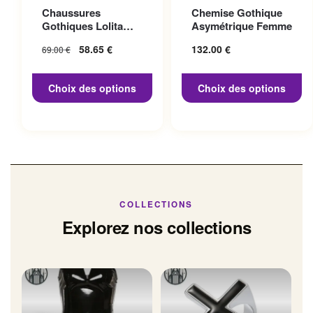
Ce produit a plusieurs
Ce produit a plusieurs
Chaussures
Chemise Gothique
variations. Les options
variations. Les options
Gothiques Lolita
Asymétrique Femme
peuvent être choisies sur la
peuvent être choisies sur la
Talon 10cm
Le prix initial
58.65
€
Le prix
132.00
€
69.00
€
page du produit
page du produit
était : 69.00 €.
actuel
est :
Choix des options
Choix des options
58.65 €.
COLLECTIONS
Explorez nos collections