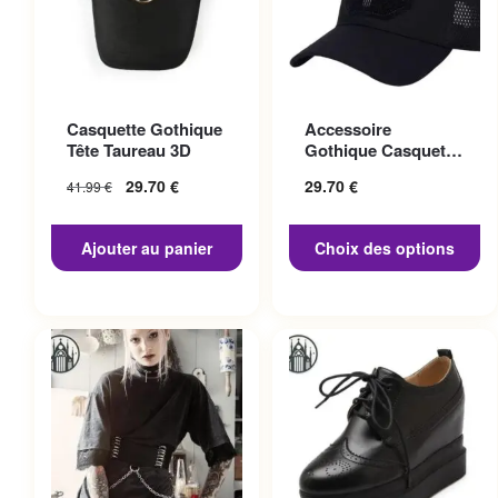
Ce produit a plusieurs
Casquette Gothique
Accessoire
variations. Les options
Tête Taureau 3D
Gothique Casquette
peuvent être choisies sur la
Punisher
29.70
€
29.70
€
41.99
€
page du produit
Ajouter au panier
Choix des options