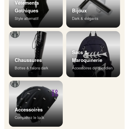
Vêtements
Gothiques
Bijoux
Style alternatif
Dark & élégants
Sacs &
Chaussures
Maroquinerie
Bottes & talons dark
Accessoires du quotidien
⛓
Accessoires
Complétez le look