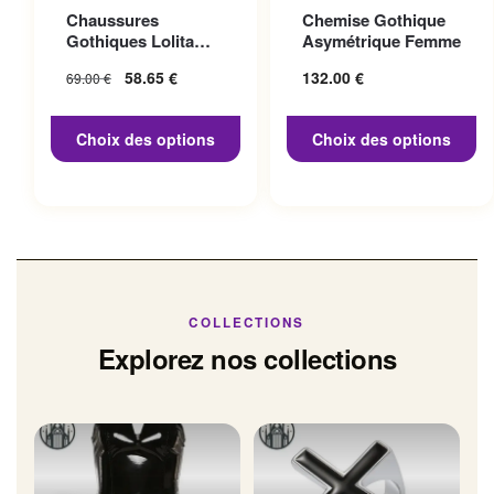
Ce produit a plusieurs
Ce produit a plusieurs
Chaussures
Chemise Gothique
variations. Les options
variations. Les options
Gothiques Lolita
Asymétrique Femme
peuvent être choisies sur la
peuvent être choisies sur la
Talon 10cm
Le prix initial
58.65
€
Le prix
132.00
€
69.00
€
page du produit
page du produit
était : 69.00 €.
actuel
est :
Choix des options
Choix des options
58.65 €.
COLLECTIONS
Explorez nos collections