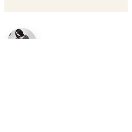
Un style
gothique
affirmé, du
vêtement
aux
accessoires
Robe gothique, blazer
streetwear, bottes gothiques