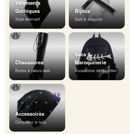
Vêtements
Gothiques
Bijoux
Style alternatif
Dark & élégants
Sacs &
Chaussures
Maroquinerie
Bottes & talons dark
Accessoires du quotidien
⛓
Accessoires
Complétez le look