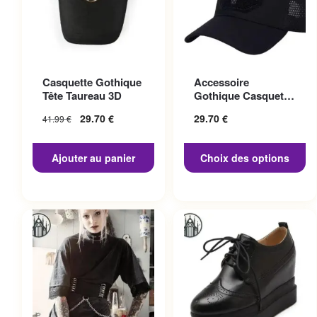
Ce produit a plusieurs
Casquette Gothique
Accessoire
variations. Les options
Tête Taureau 3D
Gothique Casquette
peuvent être choisies sur la
Punisher
29.70
€
29.70
€
41.99
€
page du produit
Ajouter au panier
Choix des options