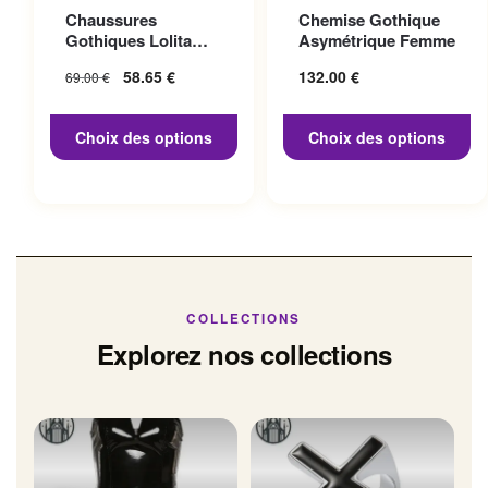
Ce produit a plusieurs
Ce produit a plusieurs
Chaussures
Chemise Gothique
variations. Les options
variations. Les options
Gothiques Lolita
Asymétrique Femme
peuvent être choisies sur la
peuvent être choisies sur la
Talon 10cm
Le prix initial
58.65
€
Le prix
132.00
€
69.00
€
page du produit
page du produit
était : 69.00 €.
actuel
est :
Choix des options
Choix des options
58.65 €.
COLLECTIONS
Explorez nos collections