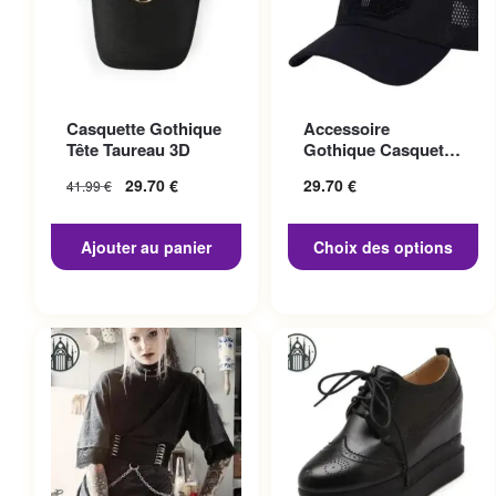
Ce produit a plusieurs
Casquette Gothique
Accessoire
variations. Les options
Tête Taureau 3D
Gothique Casquette
peuvent être choisies sur la
Punisher
29.70
€
29.70
€
41.99
€
page du produit
Ajouter au panier
Choix des options