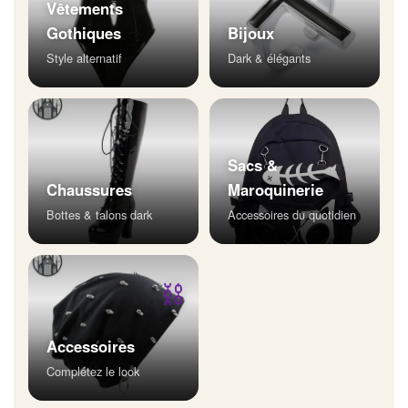
Vêtements
Gothiques
Bijoux
Style alternatif
Dark & élégants
Sacs &
Chaussures
Maroquinerie
Bottes & talons dark
Accessoires du quotidien
⛓
Accessoires
Complétez le look