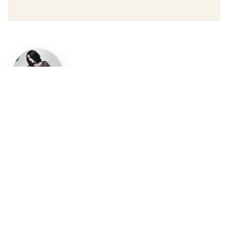
Un style
gothique
affirmé, du
vêtement
aux
accessoires
Robe gothique, blazer
streetwear, bottes gothiques