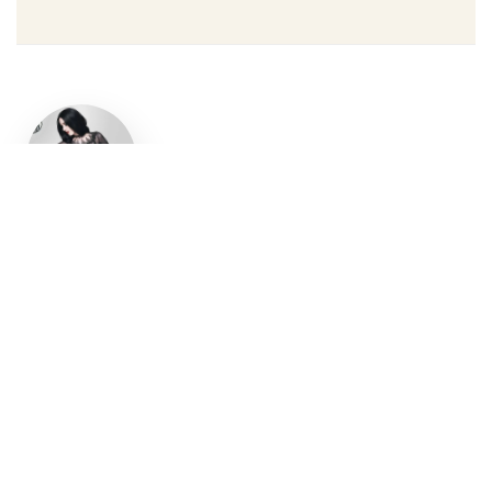
Un style
gothique
affirmé, du
vêtement
aux
accessoires
Robe gothique, blazer
streetwear, bottes gothiques