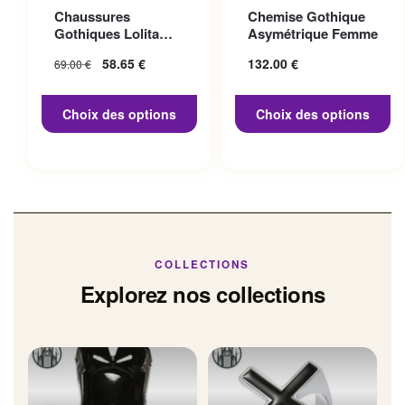
Ce produit a plusieurs
Ce produit a plusieurs
Chaussures
Chemise Gothique
variations. Les options
variations. Les options
Gothiques Lolita
Asymétrique Femme
peuvent être choisies sur la
peuvent être choisies sur la
Talon 10cm
Le prix initial
58.65
€
Le prix
132.00
€
69.00
€
page du produit
page du produit
était : 69.00 €.
actuel
est :
Choix des options
Choix des options
58.65 €.
COLLECTIONS
Explorez nos collections