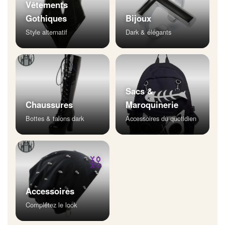
Vêtements
Gothiques
Bijoux
Style alternatif
Dark & élégants
Sacs &
Chaussures
Maroquinerie
Bottes & talons dark
Accessoires du quotidien
⛓
Accessoires
Complétez le look