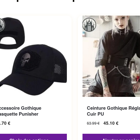
roduit a plusieurs variations.
ccessoire Gothique
Ceinture Gothique Régl
options peuvent être choisies
asquette Punisher
Cuir PU
la page du produit
9.70
€
45.10
€
63.99
€