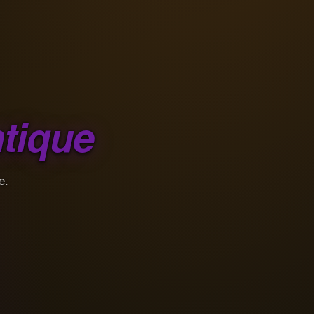
tique
e.