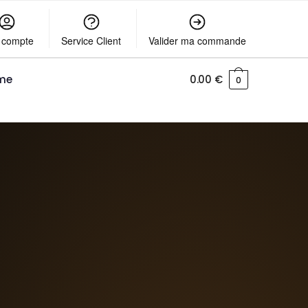
 compte
Service Client
Valider ma commande
me
0.00
€
0