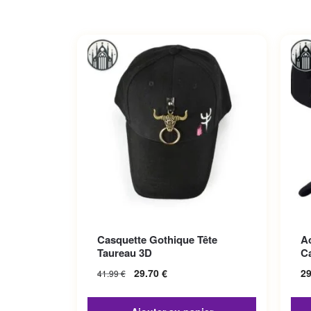
Ce p
Casquette Gothique Tête
A
Les 
Taureau 3D
C
sur 
29.70
€
2
41.99
€