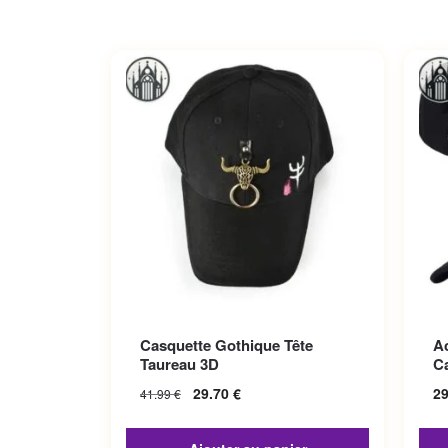
Ce p
Casquette Gothique Tête
A
Les 
Taureau 3D
C
sur 
29.70
€
2
41.99
€