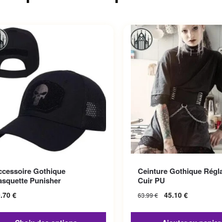
roduit a plusieurs variations.
ccessoire Gothique
Ceinture Gothique Régl
options peuvent être choisies
asquette Punisher
Cuir PU
la page du produit
9.70
€
45.10
€
63.99
€