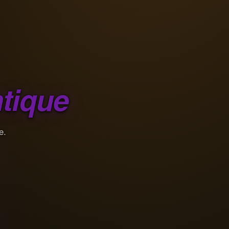
tique
e.