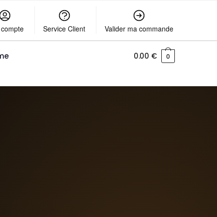
 compte
Service Client
Valider ma commande
me
0.00
€
0