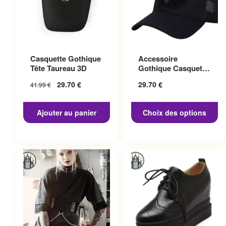
Ce produit a plusieurs
Casquette Gothique
Accessoire
variations. Les options
Tête Taureau 3D
Gothique Casquette
peuvent être choisies sur la
Punisher
29.70
€
29.70
€
41.99
€
page du produit
Ajouter au panier
Choix des options