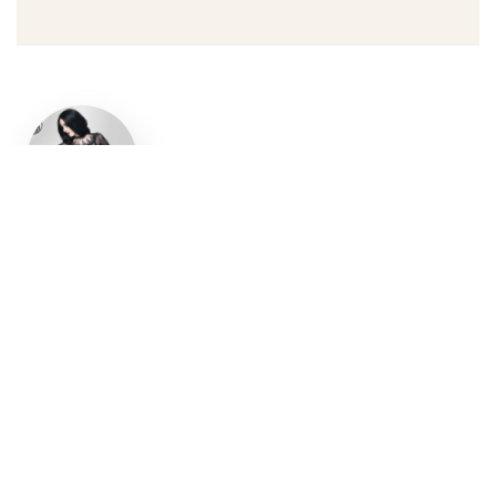
Un style
gothique
affirmé, du
vêtement
aux
accessoires
Robe gothique, blazer
streetwear, bottes gothiques