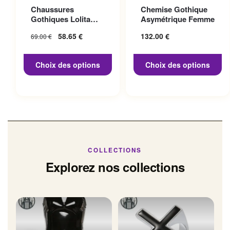
Ce produit a plusieurs
Ce produit a plusieurs
Chaussures
Chemise Gothique
variations. Les options
variations. Les options
Gothiques Lolita
Asymétrique Femme
peuvent être choisies sur la
peuvent être choisies sur la
Talon 10cm
Le prix initial
58.65
€
Le prix
132.00
€
69.00
€
page du produit
page du produit
était : 69.00 €.
actuel
est :
Choix des options
Choix des options
58.65 €.
COLLECTIONS
Explorez nos collections