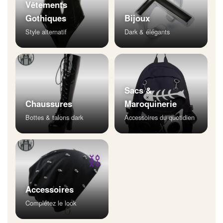
Vêtements
Gothiques
Bijoux
Style alternatif
Dark & élégants
Sacs &
Chaussures
Maroquinerie
Bottes & talons dark
Accessoires du quotidien
⛓
Accessoires
Complétez le look